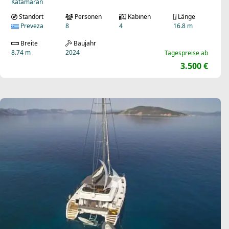
Katamaran
Standort
Personen
Kabinen
Länge
Preveza
8
4
16.8 m
Breite
Baujahr
8.74 m
2024
Tagespreise ab
3.500 €