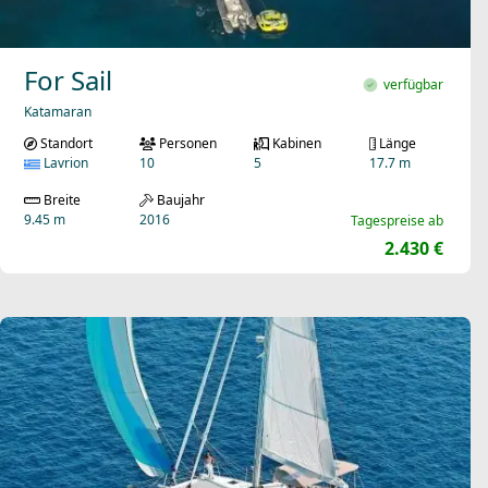
For Sail
verfügbar
Katamaran
Standort
Personen
Kabinen
Länge
Lavrion
10
5
17.7 m
Breite
Baujahr
9.45 m
2016
Tagespreise ab
2.430 €