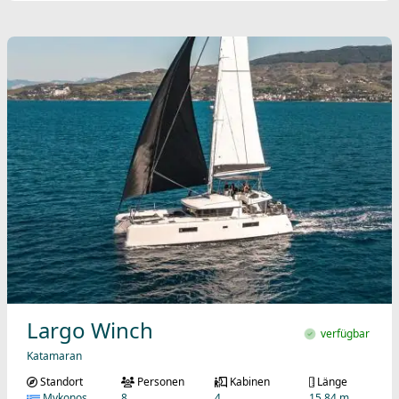
Largo Winch
verfügbar
Katamaran
Standort
Personen
Kabinen
Länge
Mykonos
8
4
15.84 m