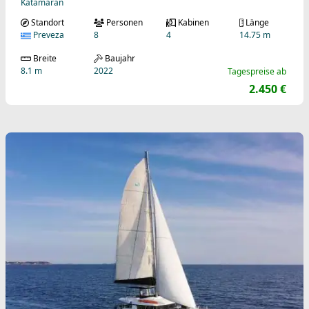
Katamaran
Standort
Personen
Kabinen
Länge
Preveza
8
4
14.75 m
Breite
Baujahr
8.1 m
2022
Tagespreise ab
2.450 €