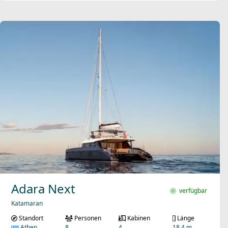
Adara Next
verfügbar
Katamaran
Standort
Personen
Kabinen
Länge
Athen
8
4
18.4 m