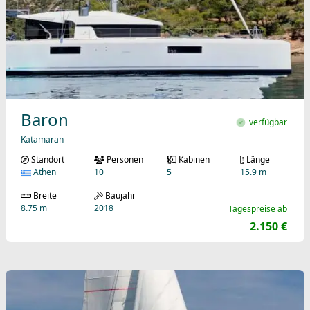
Baron
verfügbar
Katamaran
Standort
Personen
Kabinen
Länge
Athen
10
5
15.9 m
Breite
Baujahr
8.75 m
2018
Tagespreise ab
2.150 €