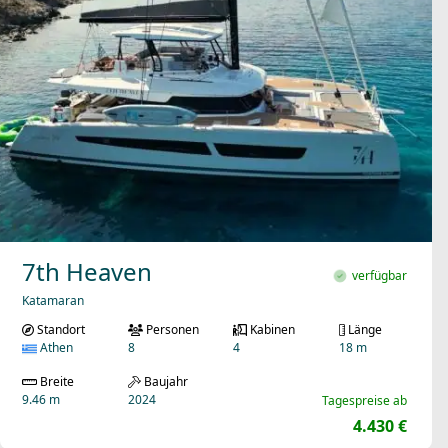
7th Heaven
verfügbar
Katamaran
Standort
Personen
Kabinen
Länge
Athen
8
4
18 m
Breite
Baujahr
9.46 m
2024
Tagespreise ab
4.430 €