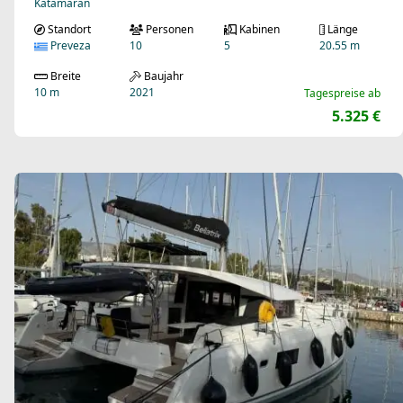
Katamaran
Standort
Personen
Kabinen
Länge
Preveza
10
5
20.55 m
Breite
Baujahr
10 m
2021
Tagespreise ab
5.325 €