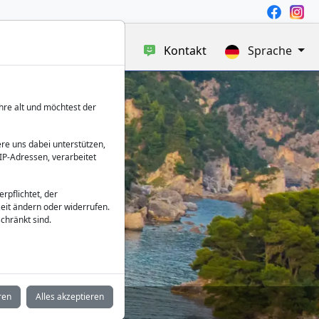
uf
Blog
Über uns
Kontakt
Sprache
hre alt und möchtest der
re uns dabei unterstützen,
IP-Adressen, verarbeitet
reveza
verpflichtet, der
eit ändern oder widerrufen.
chränkt sind.
ren
Alles akzeptieren