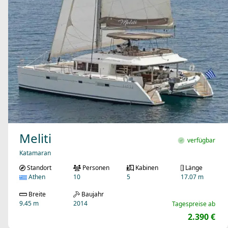
Meliti
verfügbar
Katamaran
Standort
Personen
Kabinen
Länge
Athen
10
5
17.07 m
Breite
Baujahr
9.45 m
2014
Tagespreise ab
2.390 €