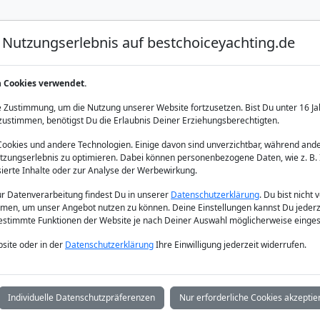
Nutzungserlebnis auf bestchoiceyachting.de
Luxus Yacht Charter
Yacht Charter
Yacht Verka
n Cookies verwendet.
 Zustimmung, um die Nutzung unserer Website fortzusetzen. Bist Du unter 16 Ja
zustimmen, benötigst Du die Erlaubnis Deiner Erziehungsberechtigten.
okies und andere Technologien. Einige davon sind unverzichtbar, während ande
zungserlebnis zu optimieren. Dabei können personenbezogene Daten, wie z. B. 
aran Charter P
sierte Inhalte oder zur Analyse der Werbewirkung.
zur Datenverarbeitung findest Du in unserer
Datenschutzerklärung
. Du bist nicht 
men, um unser Angebot nutzen zu können. Deine Einstellungen kannst Du jederz
bestimmte Funktionen der Website je nach Deiner Auswahl möglicherweise einges
site oder in der
Datenschutzerklärung
Ihre Einwilligung jederzeit widerrufen.
Individuelle Datenschutzpräferenzen
Nur erforderliche Cookies akzeptie
seziel:
Yachttyp: