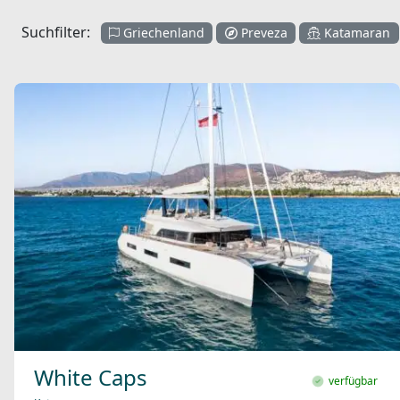
Suchfilter:
Griechenland
Preveza
Katamaran
White Caps
verfügbar