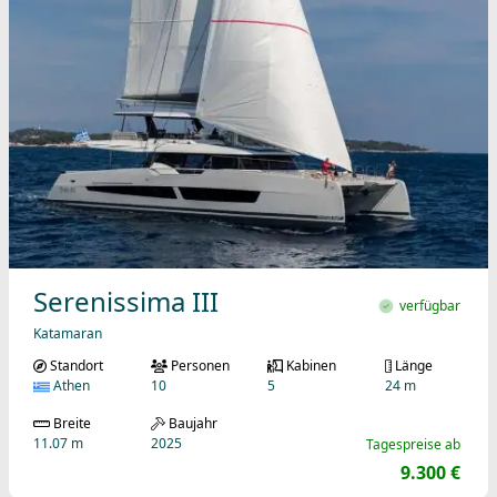
Serenissima III
verfügbar
Katamaran
Standort
Personen
Kabinen
Länge
Athen
10
5
24 m
Breite
Baujahr
11.07 m
2025
Tagespreise ab
9.300 €