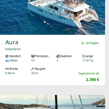
Aura
verfügbar
Katamaran
Standort
Personen
Kabinen
Länge
Athen
10
5
17.07 m
Breite
Baujahr
9.44 m
2014
Tagespreise ab
2.390 €