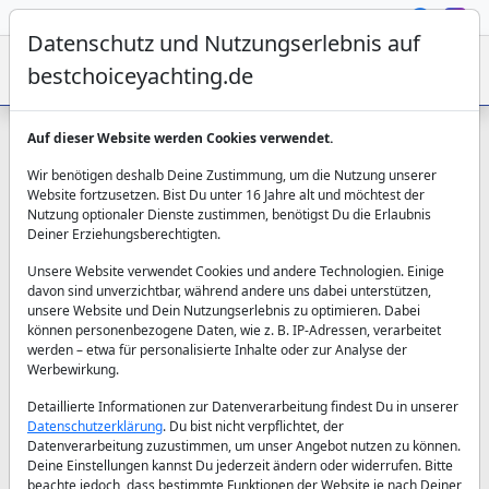
Datenschutz und Nutzungserlebnis auf
bestchoiceyachting.de
Auf dieser Website werden Cookies verwendet.
Wir benötigen deshalb Deine Zustimmung, um die Nutzung unserer
Website fortzusetzen. Bist Du unter 16 Jahre alt und möchtest der
Nutzung optionaler Dienste zustimmen, benötigst Du die Erlaubnis
Deiner Erziehungsberechtigten.
Unsere Website verwendet Cookies und andere Technologien. Einige
Welche Kosten können in Häfen und
davon sind unverzichtbar, während andere uns dabei unterstützen,
unsere Website und Dein Nutzungserlebnis zu optimieren. Dabei
Marinas entstehen?
können personenbezogene Daten, wie z. B. IP-Adressen, verarbeitet
werden – etwa für personalisierte Inhalte oder zur Analyse der
Werbewirkung.
Detaillierte Informationen zur Datenverarbeitung findest Du in unserer
Während einer Seereise können beim Aufenthalt in
Datenschutzerklärung
. Du bist nicht verpflichtet, der
Häfen und Marinas zusätzliche Kosten entstehen,
Datenverarbeitung zuzustimmen, um unser Angebot nutzen zu können.
die je nach Ort, Saison und Schiffskategorie
Deine Einstellungen kannst Du jederzeit ändern oder widerrufen. Bitte
beachte jedoch, dass bestimmte Funktionen der Website je nach Deiner