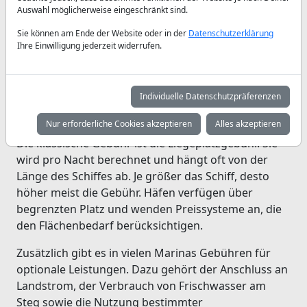
unterschiedlich ausfallen. Diese Gebühren sind nicht
Auswahl möglicherweise eingeschränkt sind.
willkürlich, sondern dienen der Nutzung von
Infrastruktur wie Steganlage, Sicherheitssystemen,
Sie können am Ende der Website oder in der
Datenschutzerklärung
Ihre Einwilligung jederzeit widerrufen.
Versorgungseinrichtungen und Hafenmanagement.
Gäste müssen diese Kosten nicht selbst begleichen –
die Crew oder der Betreiber organisiert die
Individuelle Datenschutzpräferenzen
Abwicklung. Wichtig ist jedoch, zu verstehen, wie sie
sich zusammensetzen.
Nur erforderliche Cookies akzeptieren
Alles akzeptieren
Die klassische Gebühr ist die Liegeplatzgebühr. Sie
wird pro Nacht berechnet und hängt oft von der
Länge des Schiffes ab. Je größer das Schiff, desto
höher meist die Gebühr. Häfen verfügen über
begrenzten Platz und wenden Preissysteme an, die
den Flächenbedarf berücksichtigen.
Zusätzlich gibt es in vielen Marinas Gebühren für
optionale Leistungen. Dazu gehört der Anschluss an
Landstrom, der Verbrauch von Frischwasser am
Steg sowie die Nutzung bestimmter