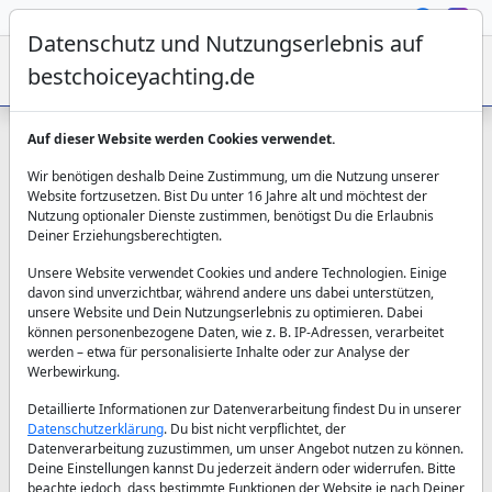
Datenschutz und Nutzungserlebnis auf
bestchoiceyachting.de
Auf dieser Website werden Cookies verwendet.
Wir benötigen deshalb Deine Zustimmung, um die Nutzung unserer
Website fortzusetzen. Bist Du unter 16 Jahre alt und möchtest der
Über Uns - Erfahren Sie
Nutzung optionaler Dienste zustimmen, benötigst Du die Erlaubnis
Deiner Erziehungsberechtigten.
mehr über unsere
Unsere Website verwendet Cookies und andere Technologien. Einige
davon sind unverzichtbar, während andere uns dabei unterstützen,
Yachtcharter-Firma
unsere Website und Dein Nutzungserlebnis zu optimieren. Dabei
können personenbezogene Daten, wie z. B. IP-Adressen, verarbeitet
werden – etwa für personalisierte Inhalte oder zur Analyse der
Werbewirkung.
Die beste Wahl treffen Sie mit uns.
Detaillierte Informationen zur Datenverarbeitung findest Du in unserer
Datenschutzerklärung
. Du bist nicht verpflichtet, der
Datenverarbeitung zuzustimmen, um unser Angebot nutzen zu können.
Deine Einstellungen kannst Du jederzeit ändern oder widerrufen. Bitte
beachte jedoch, dass bestimmte Funktionen der Website je nach Deiner