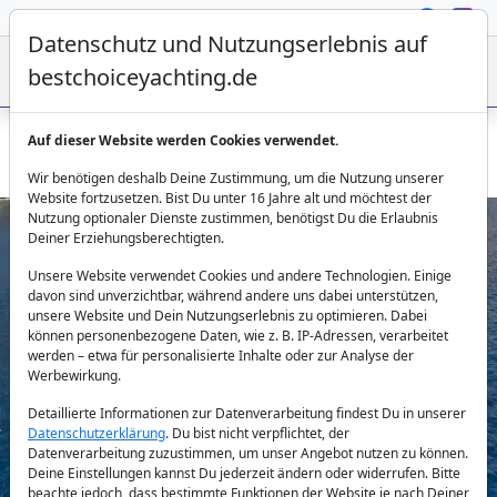
Datenschutz und Nutzungserlebnis auf
bestchoiceyachting.de
Auf dieser Website werden Cookies verwendet.
Lagoon 50 Andare Avanti in Athen mieten mit Crew jetzt
Wir benötigen deshalb Deine Zustimmung, um die Nutzung unserer
Website fortzusetzen. Bist Du unter 16 Jahre alt und möchtest der
Nutzung optionaler Dienste zustimmen, benötigst Du die Erlaubnis
Deiner Erziehungsberechtigten.
Unsere Website verwendet Cookies und andere Technologien. Einige
davon sind unverzichtbar, während andere uns dabei unterstützen,
unsere Website und Dein Nutzungserlebnis zu optimieren. Dabei
können personenbezogene Daten, wie z. B. IP-Adressen, verarbeitet
werden – etwa für personalisierte Inhalte oder zur Analyse der
Previous
Next
Werbewirkung.
Detaillierte Informationen zur Datenverarbeitung findest Du in unserer
Datenschutzerklärung
. Du bist nicht verpflichtet, der
Datenverarbeitung zuzustimmen, um unser Angebot nutzen zu können.
Deine Einstellungen kannst Du jederzeit ändern oder widerrufen. Bitte
beachte jedoch, dass bestimmte Funktionen der Website je nach Deiner