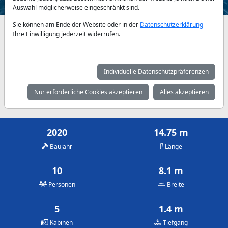
Auswahl möglicherweise eingeschränkt sind.
Sie können am Ende der Website oder in der
Datenschutzerklärung
Verfügbarkeiten und Tagespreise nach Absprache
Ihre Einwilligung jederzeit widerrufen.
Mai
Juni
Juli
2.450 €
2.725 €
2.725 €
Individuelle Datenschutzpräferenzen
August
September
Oktober
Nur erforderliche Cookies akzeptieren
Alles akzeptieren
2.725 €
2.725 €
2.450 €
2020
14.75 m
Baujahr
Länge
10
8.1 m
Personen
Breite
5
1.4 m
Kabinen
Tiefgang