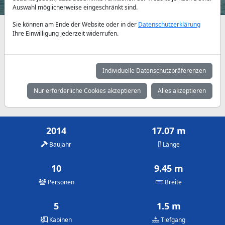
Auswahl möglicherweise eingeschränkt sind.
Sie können am Ende der Website oder in der
Datenschutzerklärung
Verfügbarkeiten und Tagespreise nach Absprache
Ihre Einwilligung jederzeit widerrufen.
Mai
Juni
Juli
2.390 €
3.090 €
3.420 €
Individuelle Datenschutzpräferenzen
August
September
Oktober
Nur erforderliche Cookies akzeptieren
Alles akzeptieren
3.420 €
3.090 €
2.390 €
2014
17.07 m
Baujahr
Länge
10
9.45 m
Personen
Breite
5
1.5 m
Kabinen
Tiefgang