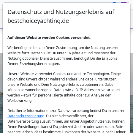
Datenschutz und Nutzungserlebnis auf
bestchoiceyachting.de
Auf dieser Website werden Cookies verwendet.
Lagoon 560 S2 Meliti: Luxus-Katamaran ab Athen
Wir benötigen deshalb Deine Zustimmung, um die Nutzung unserer
Website fortzusetzen. Bist Du unter 16 Jahre alt und möchtest der
Nutzung optionaler Dienste zustimmen, benötigst Du die Erlaubnis
Deiner Erziehungsberechtigten.
Unsere Website verwendet Cookies und andere Technologien. Einige
davon sind unverzichtbar, während andere uns dabei unterstützen,
unsere Website und Dein Nutzungserlebnis zu optimieren. Dabei
können personenbezogene Daten, wie z. B. IP-Adressen, verarbeitet
werden – etwa für personalisierte Inhalte oder zur Analyse der
Previous
Next
Werbewirkung.
Detaillierte Informationen zur Datenverarbeitung findest Du in unserer
Datenschutzerklärung
. Du bist nicht verpflichtet, der
Datenverarbeitung zuzustimmen, um unser Angebot nutzen zu können.
Deine Einstellungen kannst Du jederzeit ändern oder widerrufen. Bitte
beachte jedoch, dass bestimmte Funktionen der Website je nach Deiner