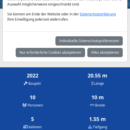
Auswahl möglicherweise eingeschränkt sind.
Sie können am Ende der Website oder in der
Datenschutzerklärung
Verfügbarkeiten und Tagespreise nach Absprache
Ihre Einwilligung jederzeit widerrufen.
Mai
Juni
Juli
4.575 €
5.145 €
6.075 €
Individuelle Datenschutzpräferenzen
August
September
Oktober
Nur erforderliche Cookies akzeptieren
Alles akzeptieren
6.075 €
5.145 €
4.575 €
2022
20.55 m
Baujahr
Länge
10
10 m
Personen
Breite
5
1.55 m
Kabinen
Tiefgang