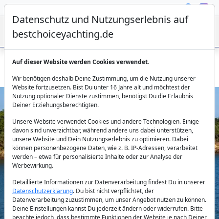
Datenschutz und Nutzungserlebnis auf
bestchoiceyachting.de
Auf dieser Website werden Cookies verwendet.
Katamaran Lagoon Daiquiri 450 F - 14m 5 Kabinen ab Athen
Wir benötigen deshalb Deine Zustimmung, um die Nutzung unserer
Website fortzusetzen. Bist Du unter 16 Jahre alt und möchtest der
Nutzung optionaler Dienste zustimmen, benötigst Du die Erlaubnis
Deiner Erziehungsberechtigten.
Unsere Website verwendet Cookies und andere Technologien. Einige
davon sind unverzichtbar, während andere uns dabei unterstützen,
unsere Website und Dein Nutzungserlebnis zu optimieren. Dabei
können personenbezogene Daten, wie z. B. IP-Adressen, verarbeitet
werden – etwa für personalisierte Inhalte oder zur Analyse der
Previous
Next
Werbewirkung.
Detaillierte Informationen zur Datenverarbeitung findest Du in unserer
Datenschutzerklärung
. Du bist nicht verpflichtet, der
Datenverarbeitung zuzustimmen, um unser Angebot nutzen zu können.
Deine Einstellungen kannst Du jederzeit ändern oder widerrufen. Bitte
beachte jedoch, dass bestimmte Funktionen der Website je nach Deiner