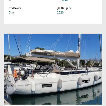
6
15.39 m
Breite
Baujahr
5 m
2020