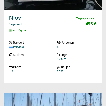
Niovi
Tagespreise ab
495 €
Segelyacht
verfügbar
Standort
Personen
Preveza
6
Kabinen
Länge
3
12.8 m
Breite
Baujahr
4.2 m
2022