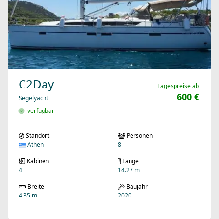
C2Day
Tagespreise ab
600 €
Segelyacht
verfügbar
Standort
Personen
Athen
8
Kabinen
Länge
4
14.27 m
Breite
Baujahr
4.35 m
2020