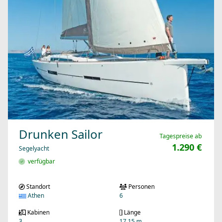
Drunken Sailor
Tagespreise ab
1.290 €
Segelyacht
verfügbar
Standort
Personen
Athen
6
Kabinen
Länge
3
17.15 m