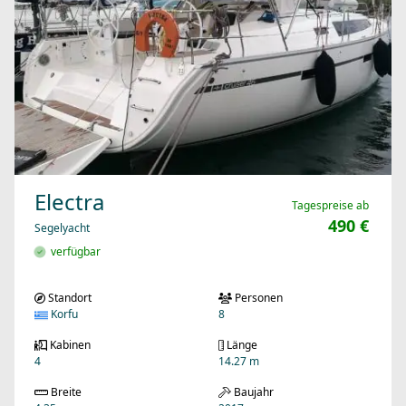
Electra
Tagespreise ab
490 €
Segelyacht
verfügbar
Standort
Personen
Korfu
8
Kabinen
Länge
4
14.27 m
Breite
Baujahr