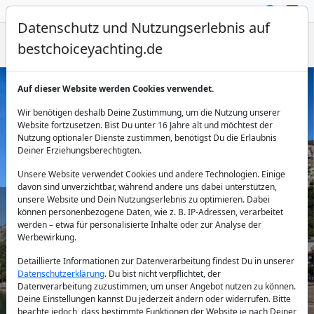
Datenschutz und Nutzungserlebnis auf
bestchoiceyachting.de
Auf dieser Website werden Cookies verwendet.
Segelyacht Charter Preveza
Wir benötigen deshalb Deine Zustimmung, um die Nutzung unserer
Website fortzusetzen. Bist Du unter 16 Jahre alt und möchtest der
Nutzung optionaler Dienste zustimmen, benötigst Du die Erlaubnis
Deiner Erziehungsberechtigten.
Unsere Website verwendet Cookies und andere Technologien. Einige
davon sind unverzichtbar, während andere uns dabei unterstützen,
unsere Website und Dein Nutzungserlebnis zu optimieren. Dabei
können personenbezogene Daten, wie z. B. IP-Adressen, verarbeitet
Land:
werden – etwa für personalisierte Inhalte oder zur Analyse der
Werbewirkung.
Detaillierte Informationen zur Datenverarbeitung findest Du in unserer
Datenschutzerklärung
. Du bist nicht verpflichtet, der
Reiseziel:
Datenverarbeitung zuzustimmen, um unser Angebot nutzen zu können.
Deine Einstellungen kannst Du jederzeit ändern oder widerrufen. Bitte
beachte jedoch, dass bestimmte Funktionen der Website je nach Deiner