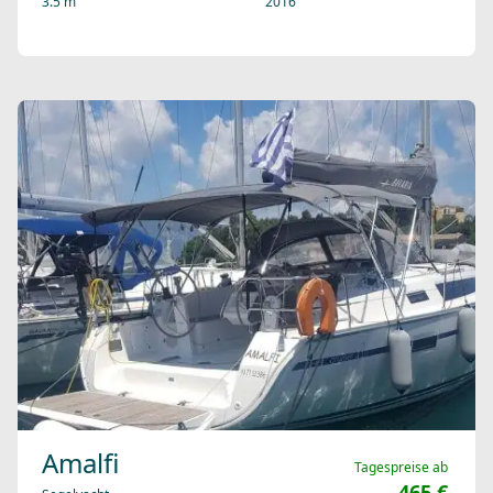
3.5 m
2016
Amalfi
Tagespreise ab
465 €