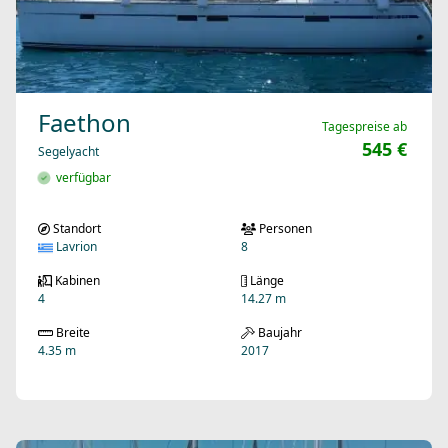
Faethon
Tagespreise ab
545 €
Segelyacht
verfügbar
Standort
Personen
Lavrion
8
Kabinen
Länge
4
14.27 m
Breite
Baujahr
4.35 m
2017