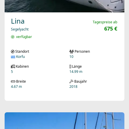
Lina
Tagespreise ab
675 €
Segelyacht
verfügbar
Standort
Personen
Korfu
10
Kabinen
Länge
5
14.99 m
Breite
Baujahr
4.67 m
2018