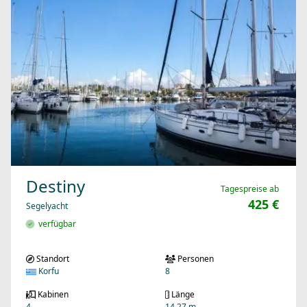
Destiny
Tagespreise ab
425 €
Segelyacht
verfügbar
Standort
Personen
Korfu
8
Kabinen
Länge
4
14.27 m