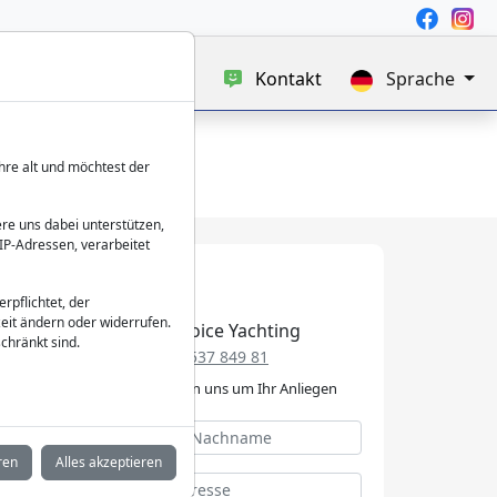
uf
Blog
Über uns
Kontakt
Sprache
hre alt und möchtest der
re uns dabei unterstützen,
IP-Adressen, verarbeitet
verpflichtet, der
eit ändern oder widerrufen.
Best Choice Yachting
chränkt sind.
+49 152 537 849 81
Wir kümmern uns um Ihr Anliegen
ren
Alles akzeptieren