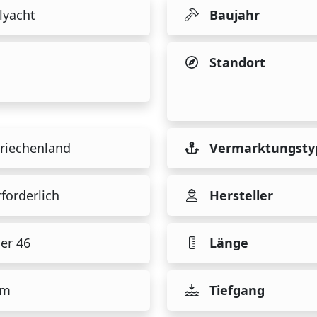
lyacht
Baujahr
Standort
riechenland
Vermarktungsty
rforderlich
Hersteller
ser 46
Länge
 m
Tiefgang