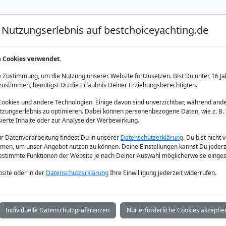
Nutzungserlebnis auf bestchoiceyachting.de
Luxus Yacht Charter
Yacht Charter
Yacht Verka
n Cookies verwendet.
avrion
 Zustimmung, um die Nutzung unserer Website fortzusetzen. Bist Du unter 16 Ja
zustimmen, benötigst Du die Erlaubnis Deiner Erziehungsberechtigten.
okies und andere Technologien. Einige davon sind unverzichtbar, während ande
zungserlebnis zu optimieren. Dabei können personenbezogene Daten, wie z. B. 
sierte Inhalte oder zur Analyse der Werbewirkung.
zur Datenverarbeitung findest Du in unserer
Datenschutzerklärung
. Du bist nicht 
men, um unser Angebot nutzen zu können. Deine Einstellungen kannst Du jederz
bestimmte Funktionen der Website je nach Deiner Auswahl möglicherweise einges
site oder in der
Datenschutzerklärung
Ihre Einwilligung jederzeit widerrufen.
Individuelle Datenschutzpräferenzen
Nur erforderliche Cookies akzeptie