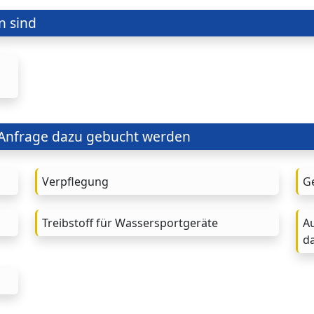
n sind
 Anfrage dazu gebucht werden
Verpflegung
G
Treibstoff für Wassersportgeräte
A
d