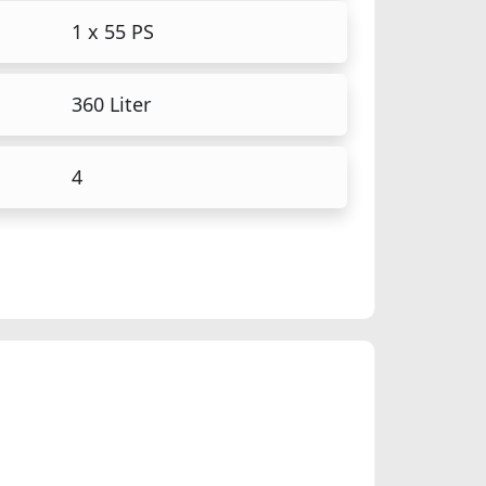
1 x 55 PS
360 Liter
4