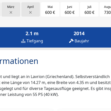
März
April
Mai
Juni
Juli
Augu
600 €
600 €
600 €
730
2.1 m
2014
Tiefgang
Baujahr
ormationen
und liegt an in Lavrion (Griechenland). Selbstverständlich 
zt eine Länge von 14.27 m, eine Breite von 4.35 m und besitzt
sgelegt und für diverse Tagesausflüge geeignet. Es gibt in
iner Leistung von 55 PS (40 kW).