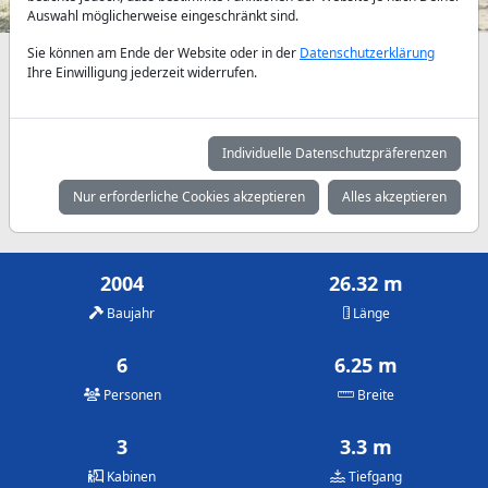
Auswahl möglicherweise eingeschränkt sind.
Sie können am Ende der Website oder in der
Datenschutzerklärung
Verfügbarkeiten und Tagespreise nach Absprache
Ihre Einwilligung jederzeit widerrufen.
Mai
Juni
Juli
3.360 €
3.360 €
3.790 €
Individuelle Datenschutzpräferenzen
August
September
Oktober
Nur erforderliche Cookies akzeptieren
Alles akzeptieren
3.790 €
3.360 €
3.360 €
2004
26.32 m
Baujahr
Länge
6
6.25 m
Personen
Breite
3
3.3 m
Kabinen
Tiefgang