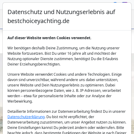
Datenschutz und Nutzungserlebnis auf
bestchoiceyachting.de
Auf dieser Website werden Cookies verwendet.
Garcia 68 Segelyacht - Meliti ab Athen mit Crew chartern
Wir benötigen deshalb Deine Zustimmung, um die Nutzung unserer
Website fortzusetzen. Bist Du unter 16 Jahre alt und möchtest der
Nutzung optionaler Dienste zustimmen, benötigst Du die Erlaubnis
Deiner Erziehungsberechtigten.
Unsere Website verwendet Cookies und andere Technologien. Einige
davon sind unverzichtbar, während andere uns dabei unterstützen,
unsere Website und Dein Nutzungserlebnis zu optimieren. Dabei
können personenbezogene Daten, wie z. B. IP-Adressen, verarbeitet
werden – etwa für personalisierte Inhalte oder zur Analyse der
Previous
Next
Werbewirkung.
Detaillierte Informationen zur Datenverarbeitung findest Du in unserer
Datenschutzerklärung
. Du bist nicht verpflichtet, der
Datenverarbeitung zuzustimmen, um unser Angebot nutzen zu können.
Deine Einstellungen kannst Du jederzeit ändern oder widerrufen. Bitte
beachte jedoch, dass bestimmte Funktionen der Website je nach Deiner