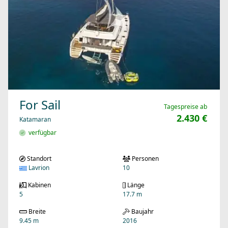
For Sail
Tagespreise ab
2.430 €
Katamaran
verfügbar
Standort
Personen
Lavrion
10
Kabinen
Länge
5
17.7 m
Breite
Baujahr
9.45 m
2016