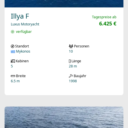
Illya F
Tagespreise ab
6.425 €
Luxus Motoryacht
verfügbar
Standort
Personen
Mykonos
10
Kabinen
Länge
5
28 m
Breite
Baujahr
6.5 m
1998