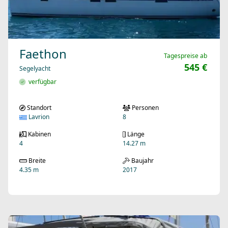
Faethon
Tagespreise ab
545 €
Segelyacht
verfügbar
Standort
Personen
Lavrion
8
Kabinen
Länge
4
14.27 m
Breite
Baujahr
4.35 m
2017