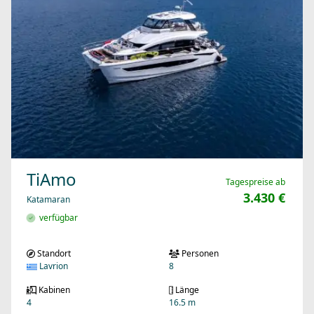
TiAmo
Tagespreise ab
3.430 €
Katamaran
verfügbar
Standort
Personen
Lavrion
8
Kabinen
Länge
4
16.5 m