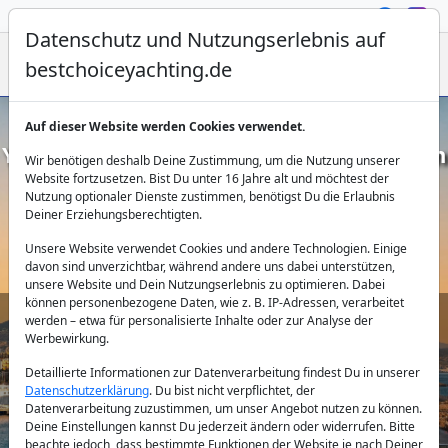
Datenschutz und Nutzungserlebnis auf
bestchoiceyachting.de
Auf dieser Website werden Cookies verwendet.
Yachtcharter Lavrion – Exklusive Routen
Wir benötigen deshalb Deine Zustimmung, um die Nutzung unserer
zu den Kykladen
Website fortzusetzen. Bist Du unter 16 Jahre alt und möchtest der
Nutzung optionaler Dienste zustimmen, benötigst Du die Erlaubnis
Deiner Erziehungsberechtigten.
Unsere Website verwendet Cookies und andere Technologien. Einige
davon sind unverzichtbar, während andere uns dabei unterstützen,
unsere Website und Dein Nutzungserlebnis zu optimieren. Dabei
können personenbezogene Daten, wie z. B. IP-Adressen, verarbeitet
werden – etwa für personalisierte Inhalte oder zur Analyse der
Werbewirkung.
Land:
Detaillierte Informationen zur Datenverarbeitung findest Du in unserer
Datenschutzerklärung
. Du bist nicht verpflichtet, der
Datenverarbeitung zuzustimmen, um unser Angebot nutzen zu können.
Reiseziel:
Deine Einstellungen kannst Du jederzeit ändern oder widerrufen. Bitte
beachte jedoch, dass bestimmte Funktionen der Website je nach Deiner