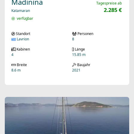
Madinina
Tagespreise ab
2.285 €
Katamaran
verfügbar
Standort
Personen
Lavrion
8
Kabinen
Länge
4
15.85 m
Breite
Baujahr
8.6 m
2021