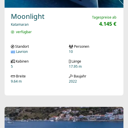
Moonlight
Tagespreise ab
4.145 €
Katamaran
verfügbar
Standort
Personen
Lavrion
10
Kabinen
Länge
5
17.95 m
Breite
Baujahr
9.64 m
2022