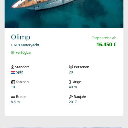
Olimp
Tagespreise ab
16.450 €
Luxus Motoryacht
verfügbar
Standort
Personen
Split
20
Kabinen
Länge
10
49 m
Breite
Baujahr
8.6 m
2017