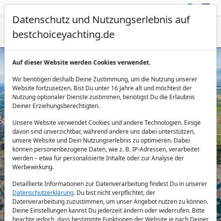
Datenschutz und Nutzungserlebnis auf
bestchoiceyachting.de
Auf dieser Website werden Cookies verwendet.
Yachtcharter Sukosan Segelurlaub ab
Wir benötigen deshalb Deine Zustimmung, um die Nutzung unserer
Marina Dalmacija
Website fortzusetzen. Bist Du unter 16 Jahre alt und möchtest der
Nutzung optionaler Dienste zustimmen, benötigst Du die Erlaubnis
Deiner Erziehungsberechtigten.
Unsere Website verwendet Cookies und andere Technologien. Einige
davon sind unverzichtbar, während andere uns dabei unterstützen,
unsere Website und Dein Nutzungserlebnis zu optimieren. Dabei
können personenbezogene Daten, wie z. B. IP-Adressen, verarbeitet
werden – etwa für personalisierte Inhalte oder zur Analyse der
Werbewirkung.
Land:
Detaillierte Informationen zur Datenverarbeitung findest Du in unserer
Datenschutzerklärung
. Du bist nicht verpflichtet, der
Datenverarbeitung zuzustimmen, um unser Angebot nutzen zu können.
Reiseziel:
Deine Einstellungen kannst Du jederzeit ändern oder widerrufen. Bitte
beachte jedoch, dass bestimmte Funktionen der Website je nach Deiner