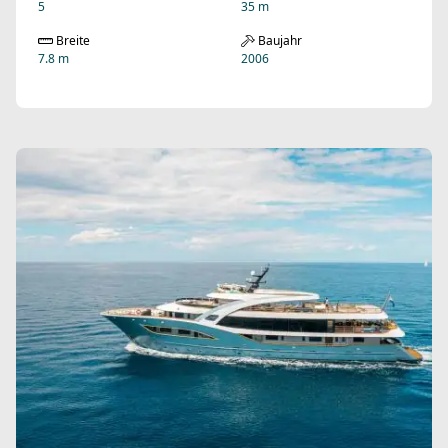
5
35 m
Breite
Baujahr
7.8 m
2006