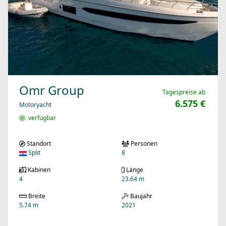
Omr Group
Tagespreise ab
6.575 €
Motoryacht
verfügbar
Standort
Personen
Split
8
Kabinen
Länge
4
23.64 m
Breite
Baujahr
5.74 m
2021