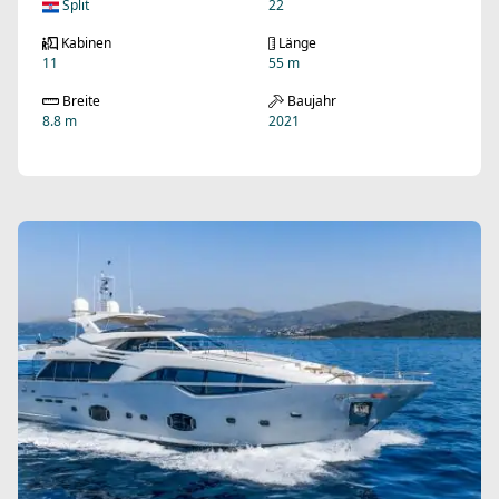
Split
22
Kabinen
Länge
11
55 m
Breite
Baujahr
8.8 m
2021