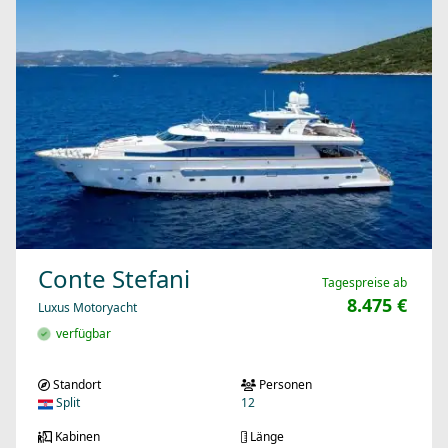
Conte Stefani
Tagespreise ab
8.475 €
Luxus Motoryacht
verfügbar
Standort
Personen
Split
12
Kabinen
Länge