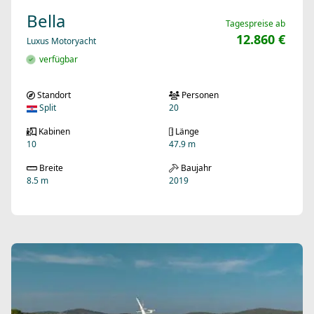
Bella
Tagespreise ab
12.860 €
Luxus Motoryacht
verfügbar
Standort
Personen
Split
20
Kabinen
Länge
10
47.9 m
Breite
Baujahr
8.5 m
2019