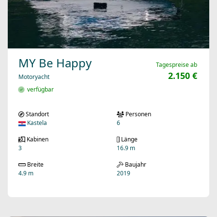
MY Be Happy
Tagespreise ab
2.150 €
Motoryacht
verfügbar
Standort
Personen
Kastela
6
Kabinen
Länge
3
16.9 m
Breite
Baujahr
4.9 m
2019