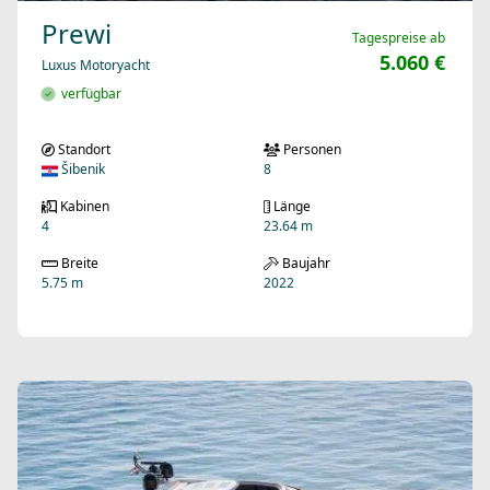
Prewi
Tagespreise ab
5.060 €
Luxus Motoryacht
verfügbar
Standort
Personen
Šibenik
8
Kabinen
Länge
4
23.64 m
Breite
Baujahr
5.75 m
2022