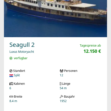
Seagull 2
Tagespreise ab
12.150 €
Luxus Motoryacht
verfügbar
Standort
Personen
Split
12
Kabinen
Länge
6
54 m
Breite
Baujahr
8.4 m
1952