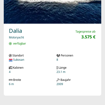
Dalia
Tagespreise ab
3.575 €
Motoryacht
verfügbar
Standort
Personen
Sukosan
8
Kabinen
Länge
4
23.1 m
Breite
Baujahr
6 m
2009