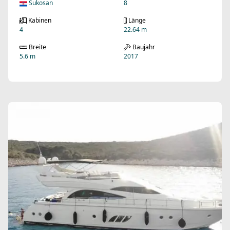
Sukosan
8
Kabinen
Länge
4
22.64 m
Breite
Baujahr
5.6 m
2017