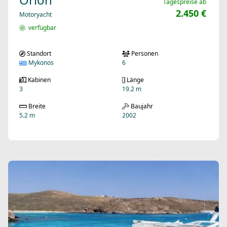
Tagespreise ab
2.450 €
Motoryacht
verfügbar
Standort
Personen
Mykonos
6
Kabinen
Länge
3
19.2 m
Breite
Baujahr
5.2 m
2002