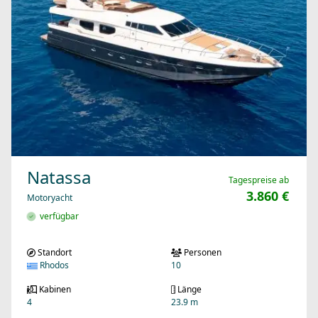
Natassa
Tagespreise ab
3.860 €
Motoryacht
verfügbar
Standort
Personen
Rhodos
10
Kabinen
Länge
4
23.9 m