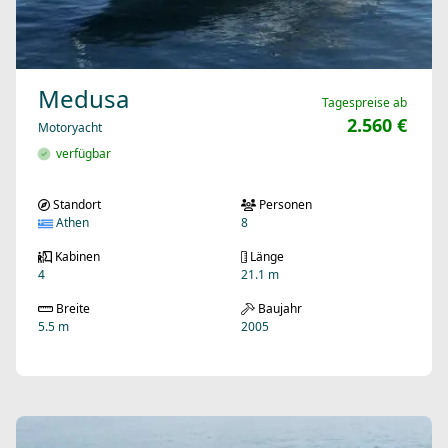
Medusa
Tagespreise ab
2.560 €
Motoryacht
verfügbar
Standort
Personen
Athen
8
Kabinen
Länge
4
21.1 m
Breite
Baujahr
5.5 m
2005