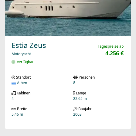
Estia Zeus
Tagespreise ab
4.256 €
Motoryacht
verfügbar
Standort
Personen
Athen
8
Kabinen
Länge
4
22.65 m
Breite
Baujahr
5.46 m
2003