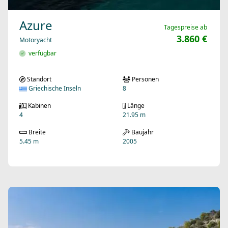
Azure
Tagespreise ab
3.860 €
Motoryacht
verfügbar
Standort
Personen
Griechische Inseln
8
Kabinen
Länge
4
21.95 m
Breite
Baujahr
5.45 m
2005