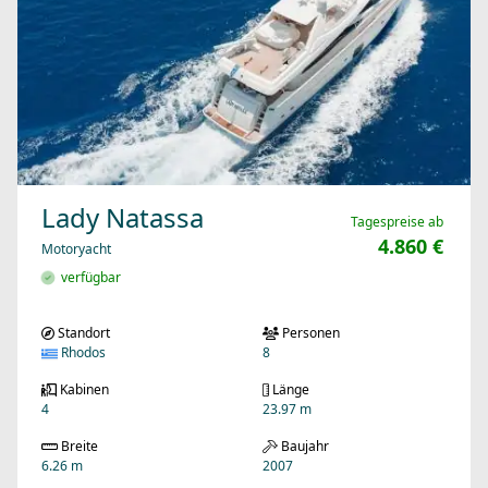
Lady Natassa
Tagespreise ab
4.860 €
Motoryacht
verfügbar
Standort
Personen
Rhodos
8
Kabinen
Länge
4
23.97 m
Breite
Baujahr
6.26 m
2007