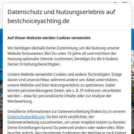
Datenschutz und Nutzungserlebnis auf
bestchoiceyachting.de
Auf dieser Website werden Cookies verwendet.
Motoryacht mieten in Rhodos
Wir benötigen deshalb Deine Zustimmung, um die Nutzung unserer
Website fortzusetzen. Bist Du unter 16 Jahre alt und möchtest der
Nutzung optionaler Dienste zustimmen, benötigst Du die Erlaubnis
Deiner Erziehungsberechtigten.
Unsere Website verwendet Cookies und andere Technologien. Einige
davon sind unverzichtbar, während andere uns dabei unterstützen,
unsere Website und Dein Nutzungserlebnis zu optimieren. Dabei
können personenbezogene Daten, wie z. B. IP-Adressen, verarbeitet
Land:
werden – etwa für personalisierte Inhalte oder zur Analyse der
Werbewirkung.
Detaillierte Informationen zur Datenverarbeitung findest Du in unserer
Datenschutzerklärung
. Du bist nicht verpflichtet, der
Reiseziel:
Datenverarbeitung zuzustimmen, um unser Angebot nutzen zu können.
Deine Einstellungen kannst Du jederzeit ändern oder widerrufen. Bitte
beachte jedoch, dass bestimmte Funktionen der Website je nach Deiner