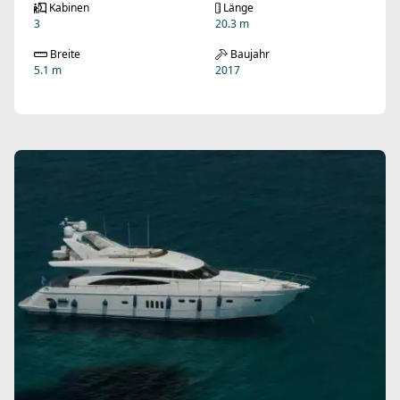
Kabinen
Länge
3
20.3 m
Breite
Baujahr
5.1 m
2017