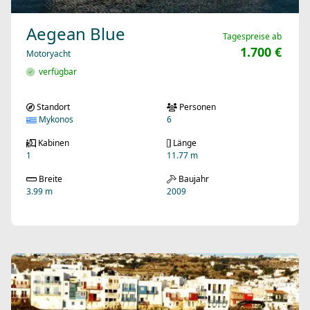
Aegean Blue
Tagespreise ab
1.700 €
Motoryacht
verfügbar
Standort
Personen
Mykonos
6
Kabinen
Länge
1
11.77 m
Breite
Baujahr
3.99 m
2009