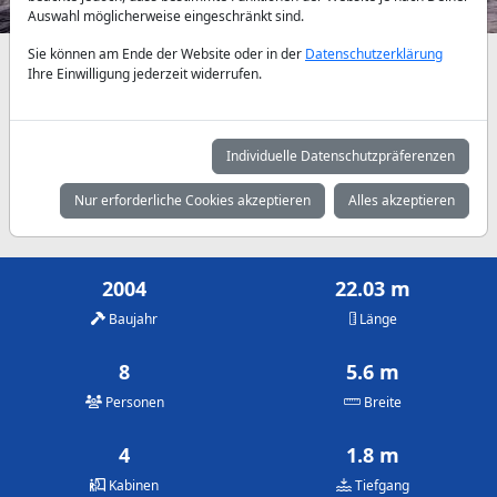
Auswahl möglicherweise eingeschränkt sind.
Sie können am Ende der Website oder in der
Datenschutzerklärung
Verfügbarkeiten und Tagespreise nach Absprache
Ihre Einwilligung jederzeit widerrufen.
Mai
Juni
Juli
3.000 €
3.500 €
3.500 €
Individuelle Datenschutzpräferenzen
August
September
Oktober
Nur erforderliche Cookies akzeptieren
Alles akzeptieren
3.500 €
3.500 €
3.000 €
2004
22.03 m
Baujahr
Länge
8
5.6 m
Personen
Breite
4
1.8 m
Kabinen
Tiefgang