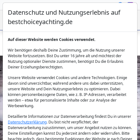
Datenschutz und Nutzungserlebnis auf
bestchoiceyachting.de
Auf dieser Website werden Cookies verwendet.
Motoryacht Hasard - 22m 4 Kabinen Charter ab Athen
Wir benötigen deshalb Deine Zustimmung, um die Nutzung unserer
Website fortzusetzen. Bist Du unter 16 Jahre alt und möchtest der
Nutzung optionaler Dienste zustimmen, benötigst Du die Erlaubnis
Deiner Erziehungsberechtigten.
Unsere Website verwendet Cookies und andere Technologien. Einige
davon sind unverzichtbar, während andere uns dabei unterstützen,
unsere Website und Dein Nutzungserlebnis zu optimieren. Dabei
können personenbezogene Daten, wie z. B. IP-Adressen, verarbeitet
werden – etwa für personalisierte Inhalte oder zur Analyse der
Previous
Next
Werbewirkung.
Detaillierte Informationen zur Datenverarbeitung findest Du in unserer
Datenschutzerklärung
. Du bist nicht verpflichtet, der
Datenverarbeitung zuzustimmen, um unser Angebot nutzen zu können.
Deine Einstellungen kannst Du jederzeit ändern oder widerrufen. Bitte
beachte jedoch, dass bestimmte Funktionen der Website je nach Deiner