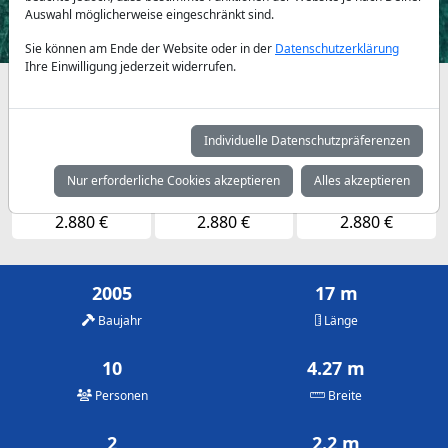
Auswahl möglicherweise eingeschränkt sind.
Sie können am Ende der Website oder in der
Datenschutzerklärung
Ihre Einwilligung jederzeit widerrufen.
Verfügbarkeiten und Tagespreise nach Absprache
Mai
Juni
Juli
Individuelle Datenschutzpräferenzen
2.880 €
2.880 €
2.880 €
Nur erforderliche Cookies akzeptieren
Alles akzeptieren
August
September
Oktober
2.880 €
2.880 €
2.880 €
2005
17 m
Baujahr
Länge
10
4.27 m
Personen
Breite
2
2.2 m