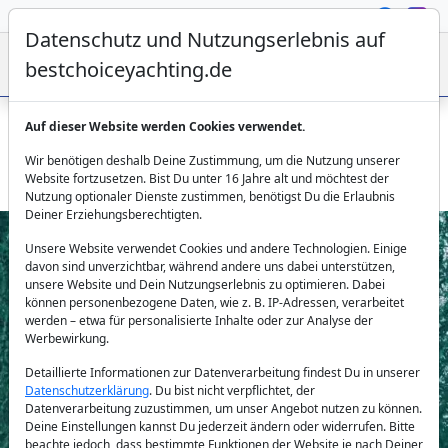
Datenschutz und Nutzungserlebnis auf
bestchoiceyachting.de
Auf dieser Website werden Cookies verwendet.
Princess V55 Motorboot mieten auf Mykonos bis 10
Wir benötigen deshalb Deine Zustimmung, um die Nutzung unserer
Personen
Website fortzusetzen. Bist Du unter 16 Jahre alt und möchtest der
Nutzung optionaler Dienste zustimmen, benötigst Du die Erlaubnis
Deiner Erziehungsberechtigten.
Unsere Website verwendet Cookies und andere Technologien. Einige
davon sind unverzichtbar, während andere uns dabei unterstützen,
unsere Website und Dein Nutzungserlebnis zu optimieren. Dabei
können personenbezogene Daten, wie z. B. IP-Adressen, verarbeitet
werden – etwa für personalisierte Inhalte oder zur Analyse der
Werbewirkung.
Previous
Next
Detaillierte Informationen zur Datenverarbeitung findest Du in unserer
Datenschutzerklärung
. Du bist nicht verpflichtet, der
Datenverarbeitung zuzustimmen, um unser Angebot nutzen zu können.
Deine Einstellungen kannst Du jederzeit ändern oder widerrufen. Bitte
beachte jedoch, dass bestimmte Funktionen der Website je nach Deiner