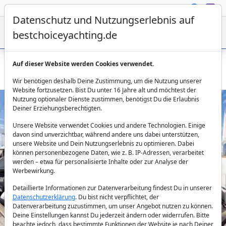
Datenschutz und Nutzungserlebnis auf
bestchoiceyachting.de
Auf dieser Website werden Cookies verwendet.
Lagoon 450 Saelma: Katamaran ab Sibenik mieten
Wir benötigen deshalb Deine Zustimmung, um die Nutzung unserer
Website fortzusetzen. Bist Du unter 16 Jahre alt und möchtest der
Nutzung optionaler Dienste zustimmen, benötigst Du die Erlaubnis
Deiner Erziehungsberechtigten.
Unsere Website verwendet Cookies und andere Technologien. Einige
davon sind unverzichtbar, während andere uns dabei unterstützen,
unsere Website und Dein Nutzungserlebnis zu optimieren. Dabei
können personenbezogene Daten, wie z. B. IP-Adressen, verarbeitet
werden – etwa für personalisierte Inhalte oder zur Analyse der
Previous
Next
Werbewirkung.
Detaillierte Informationen zur Datenverarbeitung findest Du in unserer
Datenschutzerklärung
. Du bist nicht verpflichtet, der
Datenverarbeitung zuzustimmen, um unser Angebot nutzen zu können.
Deine Einstellungen kannst Du jederzeit ändern oder widerrufen. Bitte
beachte jedoch, dass bestimmte Funktionen der Website je nach Deiner