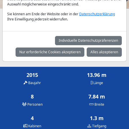
Auswahl möglicherweise eingeschränkt sind.
Sie können am Ende der Website oder in der
Datenschutzerklärung
Verfügbarkeiten und Tagespreise nach Absprache
Ihre Einwilligung jederzeit widerrufen.
Mai
Juni
Juli
1.125 €
1.550 €
1.900 €
Individuelle Datenschutzpräferenzen
August
September
Oktober
Nur erforderliche Cookies akzeptieren
Alles akzeptieren
1.900 €
1.175 €
850 €
2015
13.96 m
Baujahr
Länge
8
7.84 m
Personen
Breite
4
1.3 m
Kabinen
Tiefgang