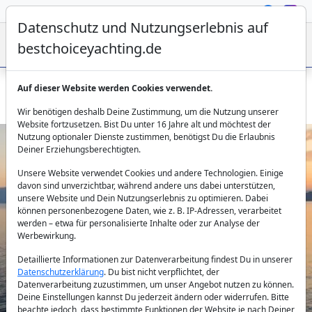
Datenschutz und Nutzungserlebnis auf
bestchoiceyachting.de
Auf dieser Website werden Cookies verwendet.
PI 2 Katamaran chartern – Top-Ausstattung, Griechenland
Wir benötigen deshalb Deine Zustimmung, um die Nutzung unserer
Website fortzusetzen. Bist Du unter 16 Jahre alt und möchtest der
Nutzung optionaler Dienste zustimmen, benötigst Du die Erlaubnis
Deiner Erziehungsberechtigten.
Unsere Website verwendet Cookies und andere Technologien. Einige
davon sind unverzichtbar, während andere uns dabei unterstützen,
unsere Website und Dein Nutzungserlebnis zu optimieren. Dabei
können personenbezogene Daten, wie z. B. IP-Adressen, verarbeitet
werden – etwa für personalisierte Inhalte oder zur Analyse der
Previous
Next
Werbewirkung.
Detaillierte Informationen zur Datenverarbeitung findest Du in unserer
Datenschutzerklärung
. Du bist nicht verpflichtet, der
Datenverarbeitung zuzustimmen, um unser Angebot nutzen zu können.
Deine Einstellungen kannst Du jederzeit ändern oder widerrufen. Bitte
beachte jedoch, dass bestimmte Funktionen der Website je nach Deiner