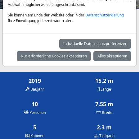
Auswahl möglicherweise eingeschränkt sind.
Sie können am Ende der Website oder in der
Datenschutzerklärung
Verfügbarkeiten und Tagespreise nach Absprache
Ihre Einwilligung jederzeit widerrufen.
Mai
Juni
Juli
2.725 €
3.000 €
3.000 €
Individuelle Datenschutzpräferenzen
August
September
Oktober
Nur erforderliche Cookies akzeptieren
Alles akzeptieren
3.000 €
3.000 €
2.725 €
2019
15.2 m
Baujahr
Länge
10
7.55 m
Personen
Breite
5
2.3 m
Kabinen
Tiefgang