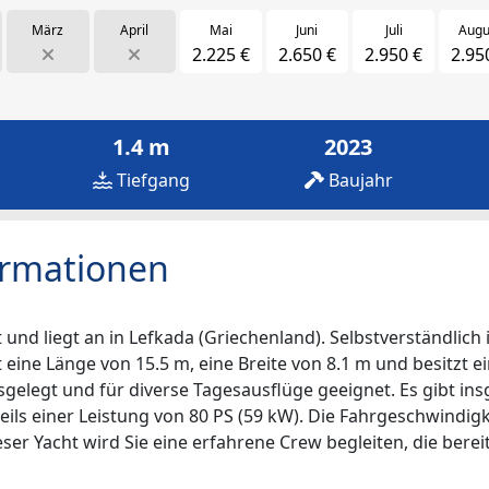
März
April
Mai
Juni
Juli
Augu
2.225 €
2.650 €
2.950 €
2.95
1.4 m
2023
Tiefgang
Baujahr
ormationen
nd liegt an in Lefkada (Griechenland). Selbstverständlich 
t eine Länge von 15.5 m, eine Breite von 8.1 m und besitzt e
sgelegt und für diverse Tagesausflüge geeignet. Es gibt in
eils einer Leistung von 80 PS (59 kW). Die Fahrgeschwindigk
er Yacht wird Sie eine erfahrene Crew begleiten, die bereit 