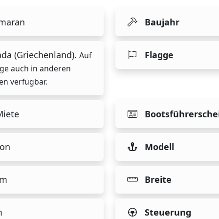
maran
Baujahr
ada (Griechenland).
Flagge
Auf
ge auch in anderen
en verfügbar.
Miete
Bootsführersche
on
Modell
 m
Breite
m
Steuerung