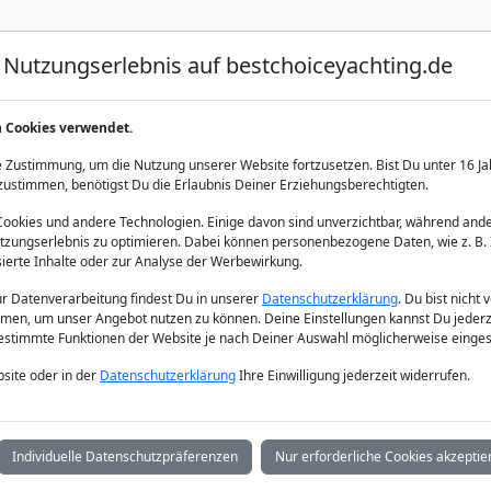
Nutzungserlebnis auf bestchoiceyachting.de
Luxus Yacht Charter
Yacht Charter
Yacht Verka
n Cookies verwendet.
nisches Meer
 Zustimmung, um die Nutzung unserer Website fortzusetzen. Bist Du unter 16 Ja
zustimmen, benötigst Du die Erlaubnis Deiner Erziehungsberechtigten.
okies und andere Technologien. Einige davon sind unverzichtbar, während ande
zungserlebnis zu optimieren. Dabei können personenbezogene Daten, wie z. B. 
sierte Inhalte oder zur Analyse der Werbewirkung.
zur Datenverarbeitung findest Du in unserer
Datenschutzerklärung
. Du bist nicht 
men, um unser Angebot nutzen zu können. Deine Einstellungen kannst Du jederz
bestimmte Funktionen der Website je nach Deiner Auswahl möglicherweise einges
site oder in der
Datenschutzerklärung
Ihre Einwilligung jederzeit widerrufen.
Individuelle Datenschutzpräferenzen
Nur erforderliche Cookies akzeptie