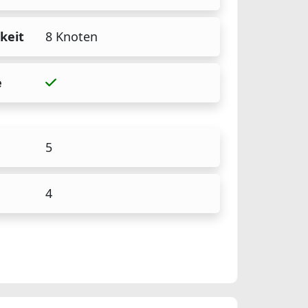
keit
8 Knoten
e
5
4