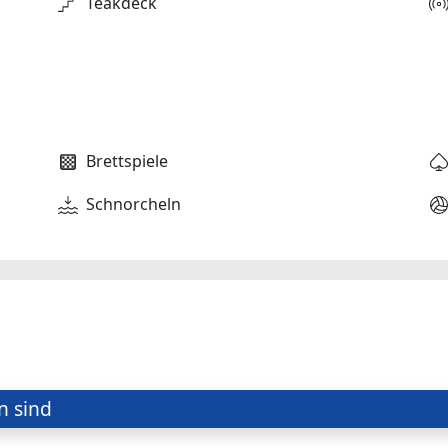
Teakdeck
Brettspiele
Schnorcheln
n sind