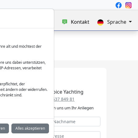
uf
Blog
Über uns
Kontakt
Sprache
hre alt und möchtest der
re uns dabei unterstützen,
IP-Adressen, verarbeitet
verpflichtet, der
eit ändern oder widerrufen.
Best Choice Yachting
chränkt sind.
+49 152 537 849 81
Wir kümmern uns um Ihr Anliegen
ren
Alles akzeptieren