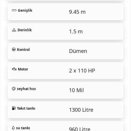
Genişlik
9.45 m
Derinlik
1.5 m
Kontrol
Dümen
Motor
2 x 110 HP
seyhat hızı
10 Mil
Yakıt tankı
1300 Litre
su tankı
960 Litre