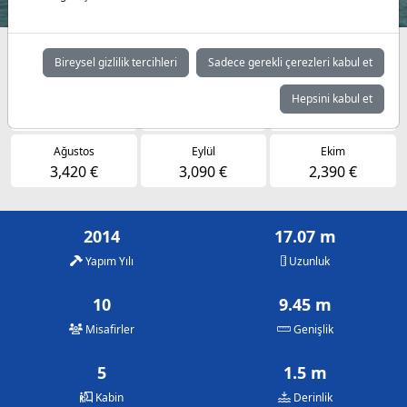
Müsaitlik durumuna göre günlük fiyatlar
Bireysel gizlilik tercihleri
Sadece gerekli çerezleri kabul et
Mayıs
Haziran
Temmuz
Hepsini kabul et
2,390 €
3,090 €
3,420 €
Ağustos
Eylül
Ekim
3,420 €
3,090 €
2,390 €
2014
17.07 m
Yapım Yılı
Uzunluk
10
9.45 m
Misafirler
Genişlik
5
1.5 m
Kabin
Derinlik