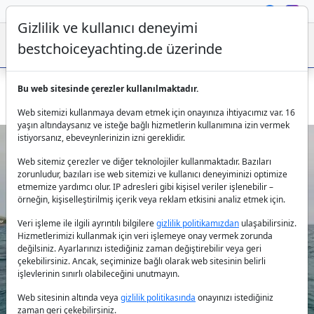
Gizlilik ve kullanıcı deneyimi
bestchoiceyachting.de üzerinde
Bu web sitesinde çerezler kullanılmaktadır.
Lagoon 560 S2 Meliti: Atina'da Lüks Yelken
Web sitemizi kullanmaya devam etmek için onayınıza ihtiyacımız var. 16
yaşın altındaysanız ve isteğe bağlı hizmetlerin kullanımına izin vermek
istiyorsanız, ebeveynlerinizin izni gereklidir.
Web sitemiz çerezler ve diğer teknolojiler kullanmaktadır. Bazıları
zorunludur, bazıları ise web sitemizi ve kullanıcı deneyiminizi optimize
etmemize yardımcı olur. IP adresleri gibi kişisel veriler işlenebilir –
örneğin, kişiselleştirilmiş içerik veya reklam etkisini analiz etmek için.
Veri işleme ile ilgili ayrıntılı bilgilere
gizlilik politikamızdan
ulaşabilirsiniz.
Previous
Next
Hizmetlerimizi kullanmak için veri işlemeye onay vermek zorunda
değilsiniz. Ayarlarınızı istediğiniz zaman değiştirebilir veya geri
çekebilirsiniz. Ancak, seçiminize bağlı olarak web sitesinin belirli
işlevlerinin sınırlı olabileceğini unutmayın.
Web sitesinin altında veya
gizlilik politikasında
onayınızı istediğiniz
zaman geri çekebilirsiniz.