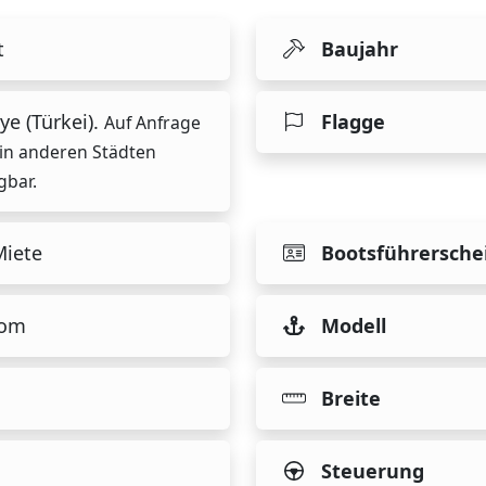
t
Baujahr
ye (Türkei).
Flagge
Auf Anfrage
in anderen Städten
gbar.
Miete
Bootsführersche
tom
Modell
Breite
Steuerung