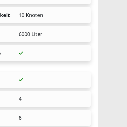
keit
10 Knoten
6000 Liter
e
4
8