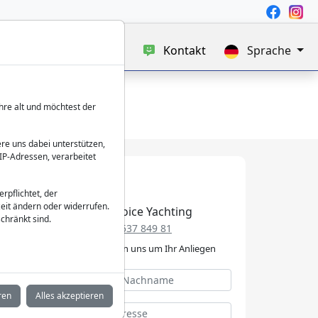
uf
Blog
Über uns
Kontakt
Sprache
hre alt und möchtest der
re uns dabei unterstützen,
IP-Adressen, verarbeitet
verpflichtet, der
eit ändern oder widerrufen.
Best Choice Yachting
chränkt sind.
+49 152 537 849 81
Wir kümmern uns um Ihr Anliegen
ren
Alles akzeptieren