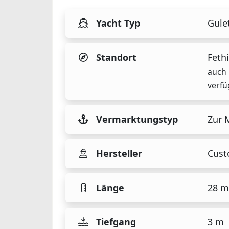
Yacht Typ
Gule
Standort
Fethi
auch 
verfü
Vermarktungstyp
Zur 
Hersteller
Cus
Länge
28 m
Tiefgang
3 m