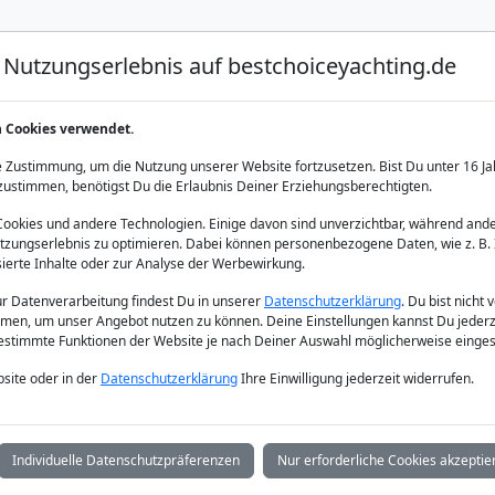
Nutzungserlebnis auf bestchoiceyachting.de
Luxus Yacht Charter
Yacht Charter
Yacht Verka
n Cookies verwendet.
 28m Charter
 Zustimmung, um die Nutzung unserer Website fortzusetzen. Bist Du unter 16 Ja
zustimmen, benötigst Du die Erlaubnis Deiner Erziehungsberechtigten.
okies und andere Technologien. Einige davon sind unverzichtbar, während ande
zungserlebnis zu optimieren. Dabei können personenbezogene Daten, wie z. B. 
sierte Inhalte oder zur Analyse der Werbewirkung.
zur Datenverarbeitung findest Du in unserer
Datenschutzerklärung
. Du bist nicht 
men, um unser Angebot nutzen zu können. Deine Einstellungen kannst Du jederz
bestimmte Funktionen der Website je nach Deiner Auswahl möglicherweise einges
site oder in der
Datenschutzerklärung
Ihre Einwilligung jederzeit widerrufen.
Individuelle Datenschutzpräferenzen
Nur erforderliche Cookies akzeptie