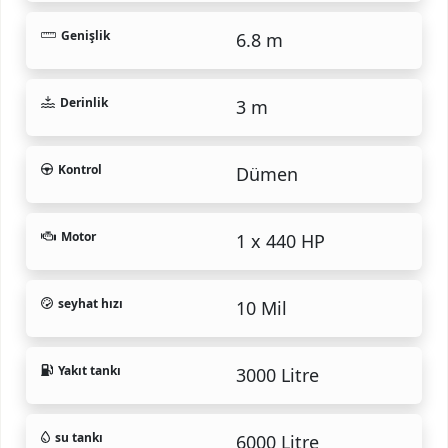
Genişlik
6.8 m
Derinlik
3 m
Kontrol
Dümen
Motor
1 x 440 HP
seyhat hızı
10 Mil
Yakıt tankı
3000 Litre
su tankı
6000 Litre