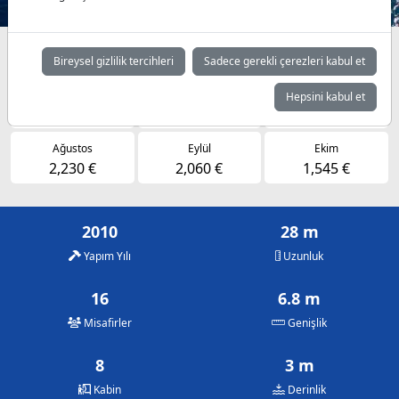
Müsaitlik durumuna göre günlük fiyatlar
Bireysel gizlilik tercihleri
Sadece gerekli çerezleri kabul et
Mayıs
Haziran
Temmuz
Hepsini kabul et
1,545 €
1,900 €
2,230 €
Ağustos
Eylül
Ekim
2,230 €
2,060 €
1,545 €
2010
28 m
Yapım Yılı
Uzunluk
16
6.8 m
Misafirler
Genişlik
8
3 m
Kabin
Derinlik