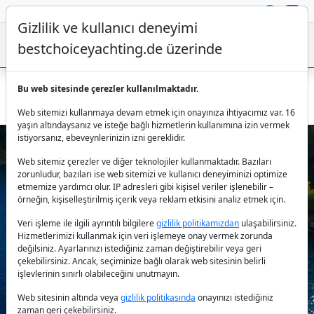
Gizlilik ve kullanıcı deneyimi
bestchoiceyachting.de üzerinde
Bu web sitesinde çerezler kullanılmaktadır.
Northwind gulet Rodos - 28m kaptanlı kiralama Rodos çıkışlı
Web sitemizi kullanmaya devam etmek için onayınıza ihtiyacımız var. 16
yaşın altındaysanız ve isteğe bağlı hizmetlerin kullanımına izin vermek
istiyorsanız, ebeveynlerinizin izni gereklidir.
Web sitemiz çerezler ve diğer teknolojiler kullanmaktadır. Bazıları
zorunludur, bazıları ise web sitemizi ve kullanıcı deneyiminizi optimize
etmemize yardımcı olur. IP adresleri gibi kişisel veriler işlenebilir –
örneğin, kişiselleştirilmiş içerik veya reklam etkisini analiz etmek için.
Veri işleme ile ilgili ayrıntılı bilgilere
gizlilik politikamızdan
ulaşabilirsiniz.
Previous
Next
Hizmetlerimizi kullanmak için veri işlemeye onay vermek zorunda
değilsiniz. Ayarlarınızı istediğiniz zaman değiştirebilir veya geri
çekebilirsiniz. Ancak, seçiminize bağlı olarak web sitesinin belirli
işlevlerinin sınırlı olabileceğini unutmayın.
Web sitesinin altında veya
gizlilik politikasında
onayınızı istediğiniz
zaman geri çekebilirsiniz.