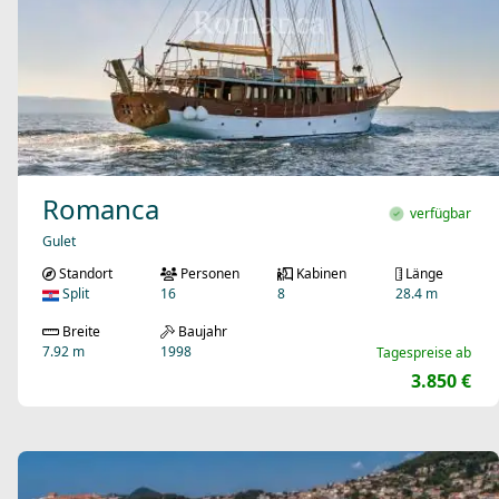
Romanca
verfügbar
Gulet
Standort
Personen
Kabinen
Länge
Split
16
8
28.4 m
Breite
Baujahr
7.92 m
1998
Tagespreise ab
3.850 €