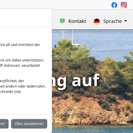
uf
Blog
Über uns
Kontakt
Sprache
hre alt und möchtest der
re uns dabei unterstützen,
IP-Adressen, verarbeitet
spannung auf
verpflichtet, der
eit ändern oder widerrufen.
s
chränkt sind.
ren
Alles akzeptieren