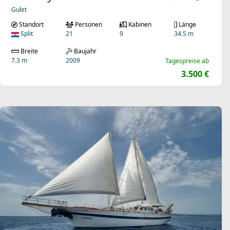
Gulet
Standort
Personen
Kabinen
Länge
Split
21
9
34.5 m
Breite
Baujahr
7.3 m
2009
Tagespreise ab
3.500 €