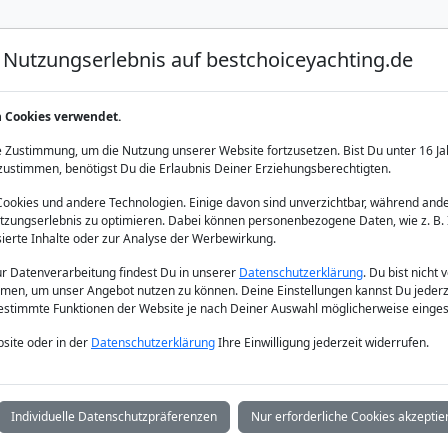
Nutzungserlebnis auf bestchoiceyachting.de
Luxus Yacht Charter
Yacht Charter
Yacht Verka
n Cookies verwendet.
 Zustimmung, um die Nutzung unserer Website fortzusetzen. Bist Du unter 16 Ja
zustimmen, benötigst Du die Erlaubnis Deiner Erziehungsberechtigten.
okies und andere Technologien. Einige davon sind unverzichtbar, während ande
zungserlebnis zu optimieren. Dabei können personenbezogene Daten, wie z. B. 
 Kroatien – Ent
sierte Inhalte oder zur Analyse der Werbewirkung.
zur Datenverarbeitung findest Du in unserer
Datenschutzerklärung
. Du bist nicht 
men, um unser Angebot nutzen zu können. Deine Einstellungen kannst Du jederz
stilvollen Gulet
bestimmte Funktionen der Website je nach Deiner Auswahl möglicherweise einges
site oder in der
Datenschutzerklärung
Ihre Einwilligung jederzeit widerrufen.
Individuelle Datenschutzpräferenzen
Nur erforderliche Cookies akzeptie