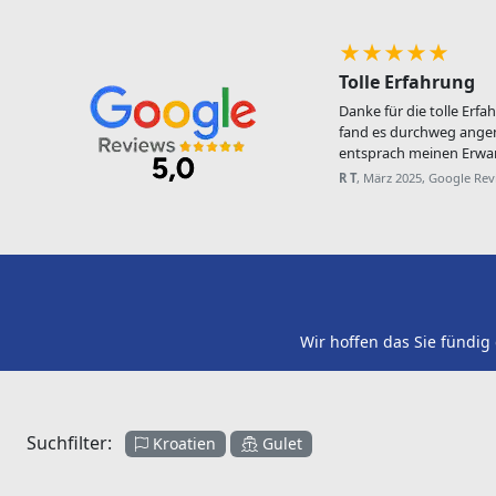
★★★★★
Tolle Erfahrung
Danke für die tolle Erfa
fand es durchweg ange
entsprach meinen Erwar
R T
, März 2025, Google Re
Wir hoffen das Sie fündig
Suchfilter:
Kroatien
Gulet