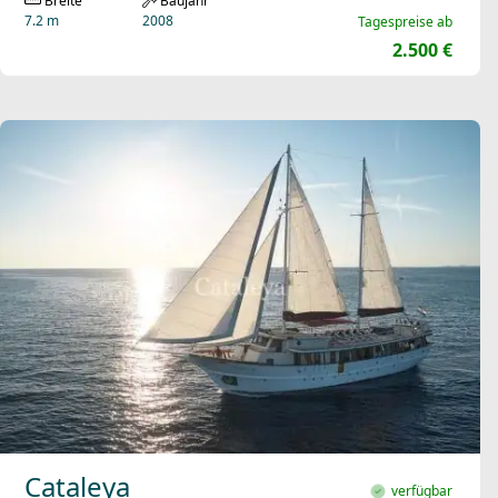
Breite
Baujahr
7.2 m
2008
Tagespreise ab
2.500 €
Cataleya
verfügbar