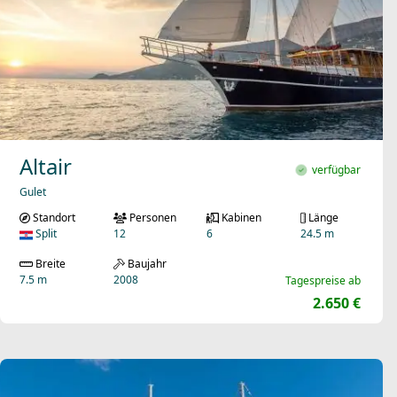
Altair
verfügbar
Gulet
Standort
Personen
Kabinen
Länge
Split
12
6
24.5 m
Breite
Baujahr
7.5 m
2008
Tagespreise ab
2.650 €