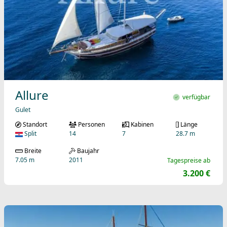
Allure
verfügbar
Gulet
Standort
Personen
Kabinen
Länge
Split
14
7
28.7 m
Breite
Baujahr
7.05 m
2011
Tagespreise ab
3.200 €