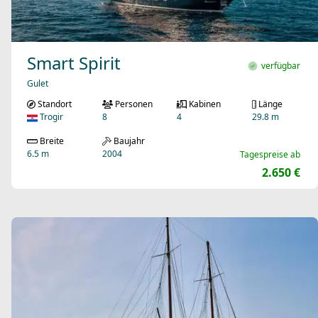
Smart Spirit
verfügbar
Gulet
Standort
Personen
Kabinen
Länge
Trogir
8
4
29.8 m
Breite
Baujahr
6.5 m
2004
Tagespreise ab
2.650 €