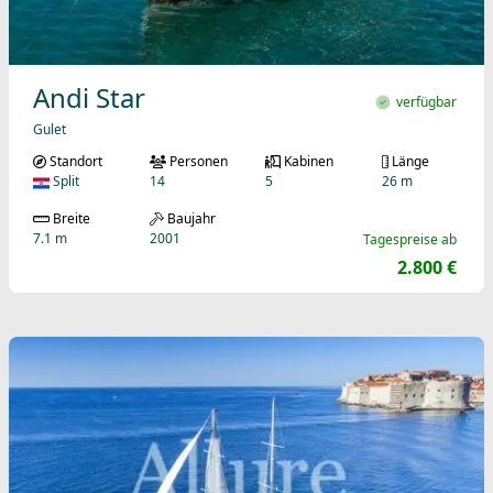
Andi Star
verfügbar
Gulet
Standort
Personen
Kabinen
Länge
Split
14
5
26 m
Breite
Baujahr
7.1 m
2001
Tagespreise ab
2.800 €