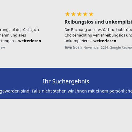
★★★★★
Reibungslos und unkomplizi
hrung auf der Yacht, ich
Die Buchung unseres Yachturlaubs übe
nehm und alles
Choice Yachting verlief reibungslos un
tungen ...
weiterlesen
unkompliziert ...
weiterlesen
view
Tuva Noan
, November 2024, Google Revie
Ihr Suchergebnis
 geworden sind. Falls nicht stehen wir Ihnen mit einem persönlich