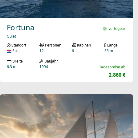
Fortuna
verfügbar
Gulet
Standort
Personen
Kabinen
Länge
Split
12
6
33 m
Breite
Baujahr
6.3 m
1994
Tagespreise ab
2.860 €