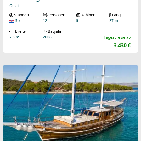
Gulet
Standort
Personen
Kabinen
Länge
Split
12
6
27 m
Breite
Baujahr
7.5 m
2008
Tagespreise ab
3.430 €