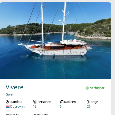
Vivere
verfügbar
Gulet
Standort
Personen
Kabinen
Länge
Dubrovnik
12
6
26 m