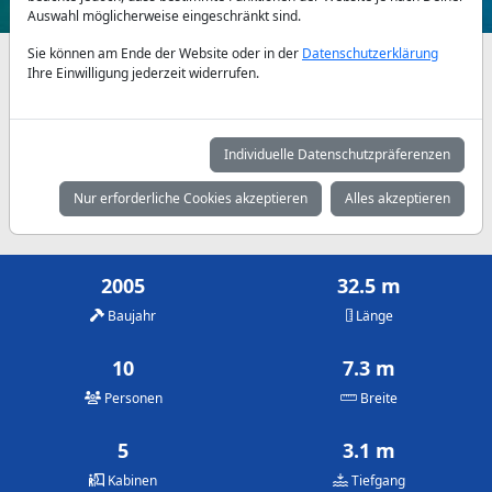
Auswahl möglicherweise eingeschränkt sind.
Sie können am Ende der Website oder in der
Datenschutzerklärung
Verfügbarkeiten und Tagespreise nach Absprache
Ihre Einwilligung jederzeit widerrufen.
Mai
Juni
Juli
3.150 €
3.725 €
4.150 €
Individuelle Datenschutzpräferenzen
August
September
Oktober
Nur erforderliche Cookies akzeptieren
Alles akzeptieren
4.150 €
3.725 €
3.150 €
2005
32.5 m
Baujahr
Länge
10
7.3 m
Personen
Breite
5
3.1 m
Kabinen
Tiefgang