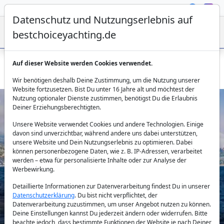
Datenschutz und Nutzungserlebnis auf
bestchoiceyachting.de
Auf dieser Website werden Cookies verwendet.
Motoryacht Why Not - 23.1m 3 Kabinen Charter ab Athen
Wir benötigen deshalb Deine Zustimmung, um die Nutzung unserer
Website fortzusetzen. Bist Du unter 16 Jahre alt und möchtest der
Nutzung optionaler Dienste zustimmen, benötigst Du die Erlaubnis
Deiner Erziehungsberechtigten.
Unsere Website verwendet Cookies und andere Technologien. Einige
davon sind unverzichtbar, während andere uns dabei unterstützen,
unsere Website und Dein Nutzungserlebnis zu optimieren. Dabei
können personenbezogene Daten, wie z. B. IP-Adressen, verarbeitet
werden – etwa für personalisierte Inhalte oder zur Analyse der
Previous
Next
Werbewirkung.
Detaillierte Informationen zur Datenverarbeitung findest Du in unserer
Datenschutzerklärung
. Du bist nicht verpflichtet, der
Datenverarbeitung zuzustimmen, um unser Angebot nutzen zu können.
Deine Einstellungen kannst Du jederzeit ändern oder widerrufen. Bitte
beachte jedoch, dass bestimmte Funktionen der Website je nach Deiner