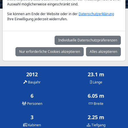
Auswahl möglicherweise eingeschränkt sind.
Sie können am Ende der Website oder in der
Datenschutzerklärung
Verfügbarkeiten und Tagespreise nach Absprache
Ihre Einwilligung jederzeit widerrufen.
Mai
Juni
Juli
4.300 €
4.300 €
5.000 €
Individuelle Datenschutzpräferenzen
August
September
Oktober
Nur erforderliche Cookies akzeptieren
Alles akzeptieren
5.000 €
4.300 €
4.300 €
2012
23.1 m
Baujahr
Länge
6
6.05 m
Personen
Breite
3
2.25 m
Kabinen
Tiefgang