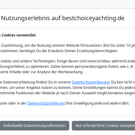
Nutzungserlebnis auf bestchoiceyachting.de
Luxus Yacht Charter
Yacht Charter
Yacht Verka
n Cookies verwendet.
henland
 Zustimmung, um die Nutzung unserer Website fortzusetzen. Bist Du unter 16 Ja
zustimmen, benötigst Du die Erlaubnis Deiner Erziehungsberechtigten.
okies und andere Technologien. Einige davon sind unverzichtbar, während ande
zungserlebnis zu optimieren. Dabei können personenbezogene Daten, wie z. B. 
sierte Inhalte oder zur Analyse der Werbewirkung.
zur Datenverarbeitung findest Du in unserer
Datenschutzerklärung
. Du bist nicht 
men, um unser Angebot nutzen zu können. Deine Einstellungen kannst Du jederz
bestimmte Funktionen der Website je nach Deiner Auswahl möglicherweise einges
site oder in der
Datenschutzerklärung
Ihre Einwilligung jederzeit widerrufen.
Individuelle Datenschutzpräferenzen
Nur erforderliche Cookies akzeptie