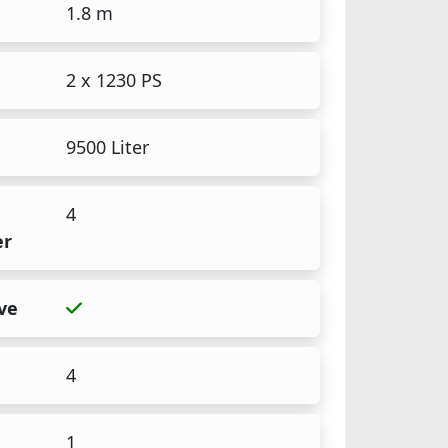
1.8 m
2 x 1230 PS
9500 Liter
4
er
ve
4
1