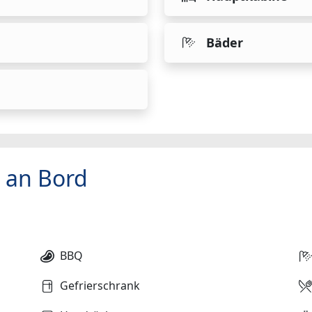
Bäder
 an Bord
BBQ
Gefrierschrank