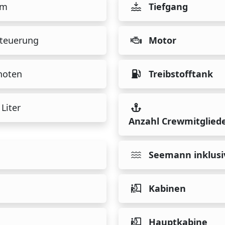
 m
Tiefgang
teuerung
Motor
noten
Treibstofftank
Liter
Anzahl Crewmitglied
Seemann inklusi
Kabinen
Hauptkabine