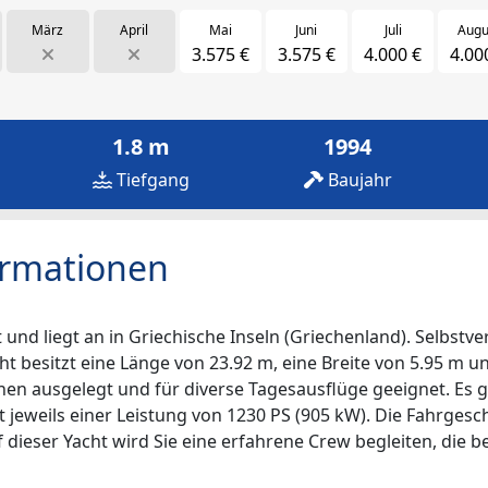
März
April
Mai
Juni
Juli
Augu
3.575 €
3.575 €
4.000 €
4.00
1.8 m
1994
Tiefgang
Baujahr
ormationen
nd liegt an in Griechische Inseln (Griechenland). Selbstver
ht besitzt eine Länge von 23.92 m, eine Breite von 5.95 m u
sonen ausgelegt und für diverse Tagesausflüge geeignet. Es
t jeweils einer Leistung von 1230 PS (905 kW). Die Fahrgesc
dieser Yacht wird Sie eine erfahrene Crew begleiten, die bere