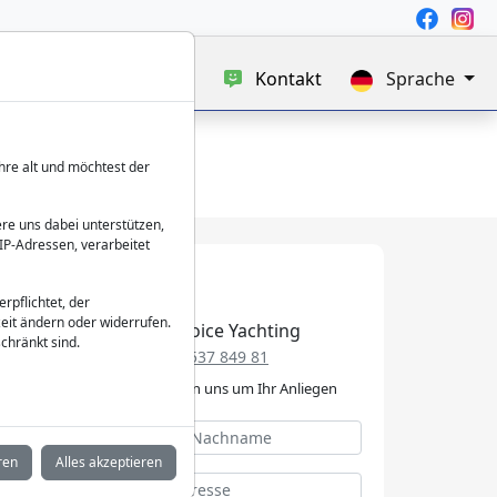
uf
Blog
Über uns
Kontakt
Sprache
hre alt und möchtest der
re uns dabei unterstützen,
IP-Adressen, verarbeitet
verpflichtet, der
eit ändern oder widerrufen.
Best Choice Yachting
chränkt sind.
+49 152 537 849 81
Wir kümmern uns um Ihr Anliegen
ren
Alles akzeptieren