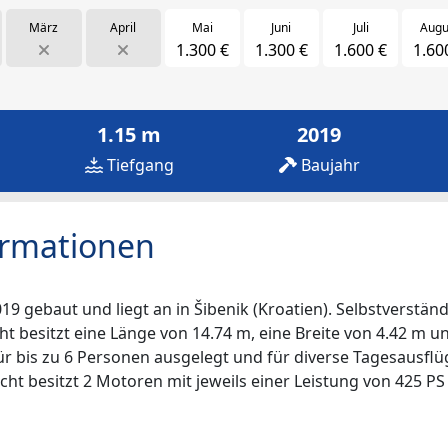
März
April
Mai
Juni
Juli
Augu
1.300 €
1.300 €
1.600 €
1.60
1.15 m
2019
Tiefgang
Baujahr
ormationen
9 gebaut und liegt an in Šibenik (Kroatien). Selbstverständl
ht besitzt eine Länge von 14.74 m, eine Breite von 4.42 m u
r bis zu 6 Personen ausgelegt und für diverse Tagesausflü
cht besitzt 2 Motoren mit jeweils einer Leistung von 425 P