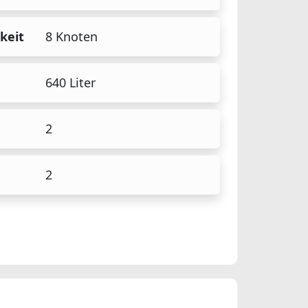
keit
8 Knoten
640 Liter
2
2