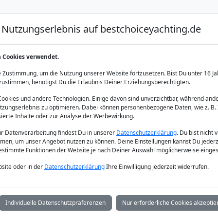
Nutzungserlebnis auf bestchoiceyachting.de
Luxus Yacht Charter
Yacht Charter
Yacht Verka
n Cookies verwendet.
 Zustimmung, um die Nutzung unserer Website fortzusetzen. Bist Du unter 16 Ja
zustimmen, benötigst Du die Erlaubnis Deiner Erziehungsberechtigten.
okies und andere Technologien. Einige davon sind unverzichtbar, während ande
zungserlebnis zu optimieren. Dabei können personenbezogene Daten, wie z. B. 
sierte Inhalte oder zur Analyse der Werbewirkung.
zur Datenverarbeitung findest Du in unserer
Datenschutzerklärung
. Du bist nicht 
men, um unser Angebot nutzen zu können. Deine Einstellungen kannst Du jederz
bestimmte Funktionen der Website je nach Deiner Auswahl möglicherweise einges
site oder in der
Datenschutzerklärung
Ihre Einwilligung jederzeit widerrufen.
Individuelle Datenschutzpräferenzen
Nur erforderliche Cookies akzeptie