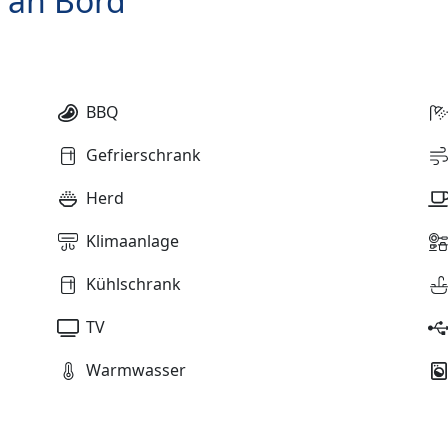
 an Bord
BBQ
Gefrierschrank
Herd
Klimaanlage
Kühlschrank
TV
Warmwasser