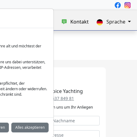
uf
Blog
Über uns
Kontakt
Sprache
hre alt und möchtest der
re uns dabei unterstützen,
IP-Adressen, verarbeitet
verpflichtet, der
eit ändern oder widerrufen.
Best Choice Yachting
chränkt sind.
+49 152 537 849 81
Wir kümmern uns um Ihr Anliegen
ren
Alles akzeptieren