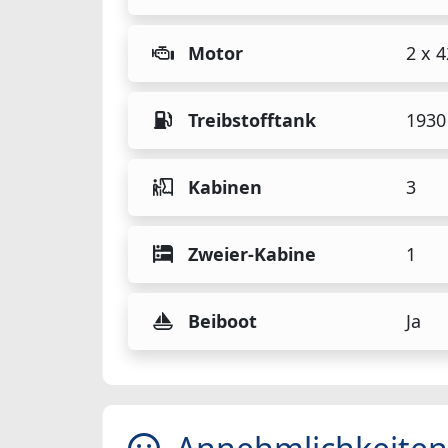
Motor
2 x 
Treibstofftank
1930 
Kabinen
3
Zweier-Kabine
1
Beiboot
Ja