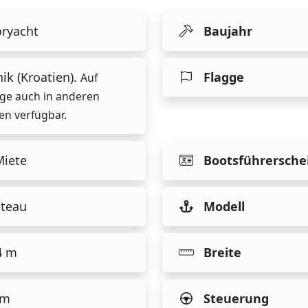
ryacht
Baujahr
ik (Kroatien).
Flagge
Auf
ge auch in anderen
en verfügbar.
Miete
Bootsführersche
teau
Modell
4 m
Breite
 m
Steuerung