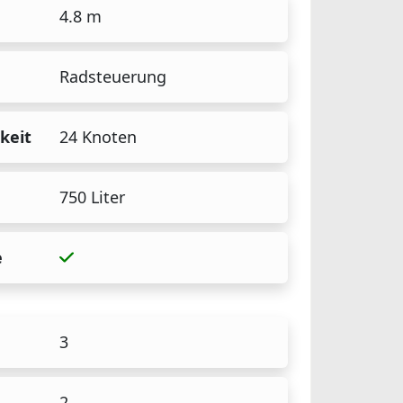
4.8 m
Radsteuerung
keit
24 Knoten
750 Liter
e
3
2