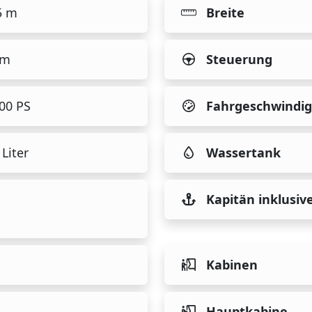
5 m
Breite
 m
Steuerung
900 PS
Fahrgeschwindig
Liter
Wassertank
Kapitän inklusiv
Kabinen
Hauptkabine