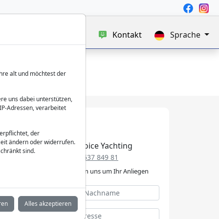
uf
Blog
Über uns
Kontakt
Sprache
hre alt und möchtest der
re uns dabei unterstützen,
IP-Adressen, verarbeitet
verpflichtet, der
eit ändern oder widerrufen.
Best Choice Yachting
chränkt sind.
+49 152 537 849 81
Wir kümmern uns um Ihr Anliegen
ren
Alles akzeptieren