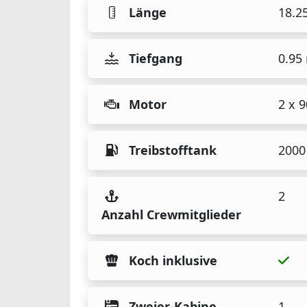
Länge
18.2
Tiefgang
0.95
Motor
2 x 
Treibstofftank
2000 
2
Anzahl Crewmitglieder
Koch inklusive
Zweier-Kabine
1