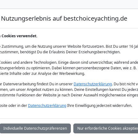
Nutzungserlebnis auf bestchoiceyachting.de
Luxus Yacht Charter
Yacht Charter
Yacht Verka
n Cookies verwendet.
6 Personen
 Zustimmung, um die Nutzung unserer Website fortzusetzen. Bist Du unter 16 Ja
zustimmen, benötigst Du die Erlaubnis Deiner Erziehungsberechtigten.
okies und andere Technologien. Einige davon sind unverzichtbar, während ande
zungserlebnis zu optimieren. Dabei können personenbezogene Daten, wie z. B. 
sierte Inhalte oder zur Analyse der Werbewirkung.
zur Datenverarbeitung findest Du in unserer
Datenschutzerklärung
. Du bist nicht 
men, um unser Angebot nutzen zu können. Deine Einstellungen kannst Du jederz
bestimmte Funktionen der Website je nach Deiner Auswahl möglicherweise einges
site oder in der
Datenschutzerklärung
Ihre Einwilligung jederzeit widerrufen.
Individuelle Datenschutzpräferenzen
Nur erforderliche Cookies akzeptie