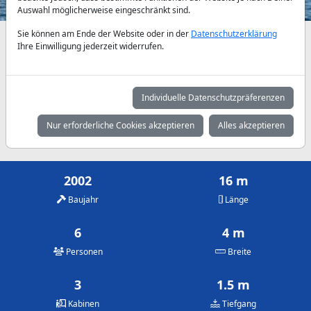
Auswahl möglicherweise eingeschränkt sind.
Sie können am Ende der Website oder in der
Datenschutzerklärung
Verfügbarkeiten und Tagespreise nach Absprache
Ihre Einwilligung jederzeit widerrufen.
Mai
Juni
Juli
975 €
975 €
975 €
Individuelle Datenschutzpräferenzen
August
September
Oktober
Nur erforderliche Cookies akzeptieren
Alles akzeptieren
975 €
975 €
975 €
2002
16 m
Baujahr
Länge
6
4 m
Personen
Breite
3
1.5 m
Kabinen
Tiefgang