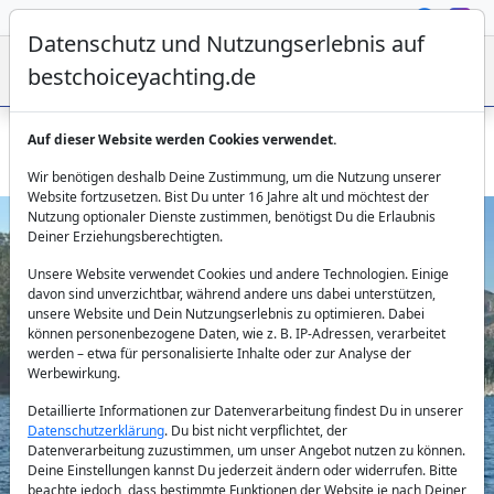
Datenschutz und Nutzungserlebnis auf
bestchoiceyachting.de
Auf dieser Website werden Cookies verwendet.
Motorboot Searay 500 Liberta: Tagestouren ab Göcek
Wir benötigen deshalb Deine Zustimmung, um die Nutzung unserer
Website fortzusetzen. Bist Du unter 16 Jahre alt und möchtest der
Nutzung optionaler Dienste zustimmen, benötigst Du die Erlaubnis
Deiner Erziehungsberechtigten.
Unsere Website verwendet Cookies und andere Technologien. Einige
davon sind unverzichtbar, während andere uns dabei unterstützen,
unsere Website und Dein Nutzungserlebnis zu optimieren. Dabei
können personenbezogene Daten, wie z. B. IP-Adressen, verarbeitet
werden – etwa für personalisierte Inhalte oder zur Analyse der
Previous
Next
Werbewirkung.
Detaillierte Informationen zur Datenverarbeitung findest Du in unserer
Datenschutzerklärung
. Du bist nicht verpflichtet, der
Datenverarbeitung zuzustimmen, um unser Angebot nutzen zu können.
Deine Einstellungen kannst Du jederzeit ändern oder widerrufen. Bitte
beachte jedoch, dass bestimmte Funktionen der Website je nach Deiner