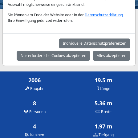
Auswahl möglicherweise eingeschränkt sind.
Sie können am Ende der Website oder in der
Datenschutzerklärung
Verfügbarkeiten und Tagespreise nach Absprache
Ihre Einwilligung jederzeit widerrufen.
Mai
Juni
Juli
2.500 €
2.500 €
2.860 €
Individuelle Datenschutzpräferenzen
August
September
Oktober
Nur erforderliche Cookies akzeptieren
Alles akzeptieren
2.860 €
2.500 €
2.500 €
2006
19.5 m
Baujahr
Länge
8
5.36 m
Personen
Breite
4
1.97 m
Kabinen
Tiefgang