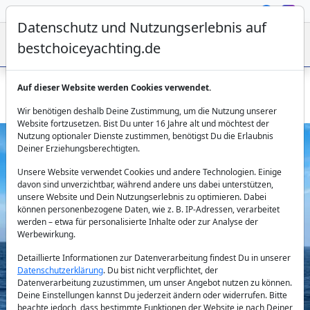
Datenschutz und Nutzungserlebnis auf
bestchoiceyachting.de
Auf dieser Website werden Cookies verwendet.
Motoryacht Lady L – 19.5m in Griechenland mieten
Wir benötigen deshalb Deine Zustimmung, um die Nutzung unserer
Website fortzusetzen. Bist Du unter 16 Jahre alt und möchtest der
Nutzung optionaler Dienste zustimmen, benötigst Du die Erlaubnis
Deiner Erziehungsberechtigten.
Unsere Website verwendet Cookies und andere Technologien. Einige
davon sind unverzichtbar, während andere uns dabei unterstützen,
unsere Website und Dein Nutzungserlebnis zu optimieren. Dabei
können personenbezogene Daten, wie z. B. IP-Adressen, verarbeitet
werden – etwa für personalisierte Inhalte oder zur Analyse der
Previous
Next
Werbewirkung.
Detaillierte Informationen zur Datenverarbeitung findest Du in unserer
Datenschutzerklärung
. Du bist nicht verpflichtet, der
Datenverarbeitung zuzustimmen, um unser Angebot nutzen zu können.
Deine Einstellungen kannst Du jederzeit ändern oder widerrufen. Bitte
beachte jedoch, dass bestimmte Funktionen der Website je nach Deiner