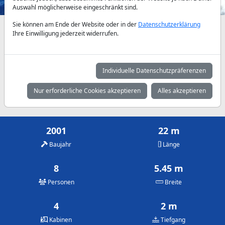
Auswahl möglicherweise eingeschränkt sind.
Sie können am Ende der Website oder in der
Datenschutzerklärung
Verfügbarkeiten und Tagespreise nach Absprache
Ihre Einwilligung jederzeit widerrufen.
Mai
Juni
Juli
2.500 €
3.000 €
3.500 €
Individuelle Datenschutzpräferenzen
August
September
Oktober
Nur erforderliche Cookies akzeptieren
Alles akzeptieren
3.500 €
3.000 €
2.500 €
2001
22 m
Baujahr
Länge
8
5.45 m
Personen
Breite
4
2 m
Kabinen
Tiefgang