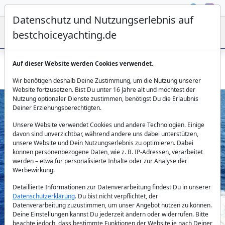
Datenschutz und Nutzungserlebnis auf
bestchoiceyachting.de
Auf dieser Website werden Cookies verwendet.
Astondoa 72 Lady Elbaum – 22m Motoryacht ab Mallorca
Wir benötigen deshalb Deine Zustimmung, um die Nutzung unserer
Website fortzusetzen. Bist Du unter 16 Jahre alt und möchtest der
Nutzung optionaler Dienste zustimmen, benötigst Du die Erlaubnis
Deiner Erziehungsberechtigten.
Unsere Website verwendet Cookies und andere Technologien. Einige
davon sind unverzichtbar, während andere uns dabei unterstützen,
unsere Website und Dein Nutzungserlebnis zu optimieren. Dabei
können personenbezogene Daten, wie z. B. IP-Adressen, verarbeitet
werden – etwa für personalisierte Inhalte oder zur Analyse der
Previous
Next
Werbewirkung.
Detaillierte Informationen zur Datenverarbeitung findest Du in unserer
Datenschutzerklärung
. Du bist nicht verpflichtet, der
Datenverarbeitung zuzustimmen, um unser Angebot nutzen zu können.
Deine Einstellungen kannst Du jederzeit ändern oder widerrufen. Bitte
beachte jedoch, dass bestimmte Funktionen der Website je nach Deiner