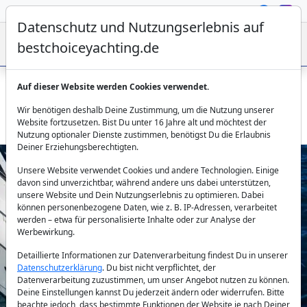
Datenschutz und Nutzungserlebnis auf
bestchoiceyachting.de
Auf dieser Website werden Cookies verwendet.
Sunseeker Manhattan 73 - Yacht Goldeneye Chartern
Wir benötigen deshalb Deine Zustimmung, um die Nutzung unserer
Kroatien
Website fortzusetzen. Bist Du unter 16 Jahre alt und möchtest der
Nutzung optionaler Dienste zustimmen, benötigst Du die Erlaubnis
Deiner Erziehungsberechtigten.
Unsere Website verwendet Cookies und andere Technologien. Einige
davon sind unverzichtbar, während andere uns dabei unterstützen,
unsere Website und Dein Nutzungserlebnis zu optimieren. Dabei
können personenbezogene Daten, wie z. B. IP-Adressen, verarbeitet
werden – etwa für personalisierte Inhalte oder zur Analyse der
Werbewirkung.
Previous
Next
Detaillierte Informationen zur Datenverarbeitung findest Du in unserer
Datenschutzerklärung
. Du bist nicht verpflichtet, der
Datenverarbeitung zuzustimmen, um unser Angebot nutzen zu können.
Deine Einstellungen kannst Du jederzeit ändern oder widerrufen. Bitte
beachte jedoch, dass bestimmte Funktionen der Website je nach Deiner