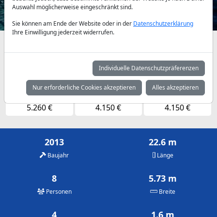
Auswahl möglicherweise eingeschränkt sind.
Sie können am Ende der Website oder in der
Datenschutzerklärung
Ihre Einwilligung jederzeit widerrufen.
Verfügbarkeiten und Tagespreise nach Absprache
Mai
Juni
Juli
Individuelle Datenschutzpräferenzen
4.150 €
4.900 €
5.260 €
Nur erforderliche Cookies akzeptieren
Alles akzeptieren
August
September
Oktober
5.260 €
4.150 €
4.150 €
2013
22.6 m
Baujahr
Länge
8
5.73 m
Personen
Breite
4
1.6 m