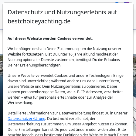
Datenschutz und Nutzungserlebnis auf
bestchoiceyachting.de
Auf dieser Website werden Cookies verwendet.
Fairline Squadron 50 Get Lucky – 15.64m ab Sibenik mieten
Wir benötigen deshalb Deine Zustimmung, um die Nutzung unserer
Website fortzusetzen. Bist Du unter 16 Jahre alt und möchtest der
Nutzung optionaler Dienste zustimmen, benötigst Du die Erlaubnis
Deiner Erziehungsberechtigten.
Unsere Website verwendet Cookies und andere Technologien. Einige
davon sind unverzichtbar, während andere uns dabei unterstützen,
unsere Website und Dein Nutzungserlebnis zu optimieren. Dabei
können personenbezogene Daten, wie z. B. IP-Adressen, verarbeitet
werden – etwa für personalisierte Inhalte oder zur Analyse der
Previous
Next
Werbewirkung.
Detaillierte Informationen zur Datenverarbeitung findest Du in unserer
Datenschutzerklärung
. Du bist nicht verpflichtet, der
Datenverarbeitung zuzustimmen, um unser Angebot nutzen zu können.
Deine Einstellungen kannst Du jederzeit ändern oder widerrufen. Bitte
beachte jedoch, dass bestimmte Funktionen der Website je nach Deiner