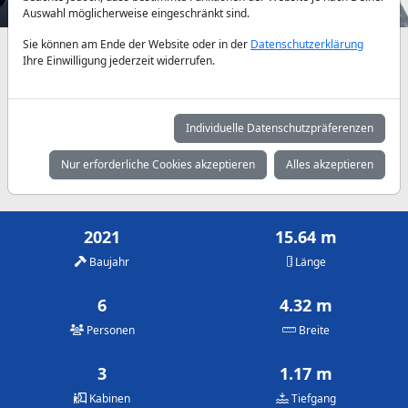
Auswahl möglicherweise eingeschränkt sind.
Sie können am Ende der Website oder in der
Datenschutzerklärung
Verfügbarkeiten und Tagespreise nach Absprache
Ihre Einwilligung jederzeit widerrufen.
Mai
Juni
Juli
2.320 €
2.645 €
2.795 €
Individuelle Datenschutzpräferenzen
August
September
Oktober
Nur erforderliche Cookies akzeptieren
Alles akzeptieren
2.795 €
2.320 €
2.320 €
2021
15.64 m
Baujahr
Länge
6
4.32 m
Personen
Breite
3
1.17 m
Kabinen
Tiefgang