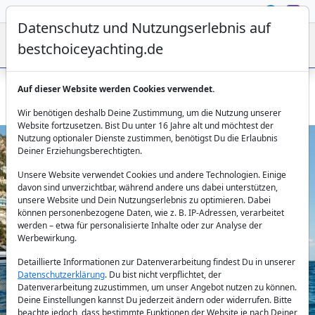
Datenschutz und Nutzungserlebnis auf
bestchoiceyachting.de
Auf dieser Website werden Cookies verwendet.
Motoryacht Ehthele – 24m ab Mallorca mieten
Wir benötigen deshalb Deine Zustimmung, um die Nutzung unserer
Website fortzusetzen. Bist Du unter 16 Jahre alt und möchtest der
Nutzung optionaler Dienste zustimmen, benötigst Du die Erlaubnis
Deiner Erziehungsberechtigten.
Unsere Website verwendet Cookies und andere Technologien. Einige
davon sind unverzichtbar, während andere uns dabei unterstützen,
unsere Website und Dein Nutzungserlebnis zu optimieren. Dabei
können personenbezogene Daten, wie z. B. IP-Adressen, verarbeitet
werden – etwa für personalisierte Inhalte oder zur Analyse der
Previous
Next
Werbewirkung.
Detaillierte Informationen zur Datenverarbeitung findest Du in unserer
Datenschutzerklärung
. Du bist nicht verpflichtet, der
Datenverarbeitung zuzustimmen, um unser Angebot nutzen zu können.
Deine Einstellungen kannst Du jederzeit ändern oder widerrufen. Bitte
beachte jedoch, dass bestimmte Funktionen der Website je nach Deiner