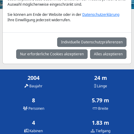
Auswahl möglicherweise eingeschränkt sind.
Sie können am Ende der Website oder in der
Datenschutzerklärung
Verfügbarkeiten und Tagespreise nach Absprache
Ihre Einwilligung jederzeit widerrufen.
Mai
Juni
Juli
4.200 €
4.550 €
4.900 €
Individuelle Datenschutzpräferenzen
August
September
Oktober
Nur erforderliche Cookies akzeptieren
Alles akzeptieren
4.900 €
4.550 €
4.200 €
2004
24 m
Baujahr
Länge
8
5.79 m
Personen
Breite
4
1.83 m
Kabinen
Tiefgang