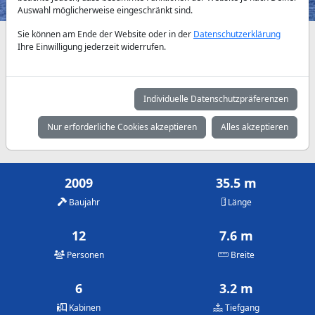
Auswahl möglicherweise eingeschränkt sind.
Sie können am Ende der Website oder in der
Datenschutzerklärung
Verfügbarkeiten und Tagespreise nach Absprache
Ihre Einwilligung jederzeit widerrufen.
Mai
Juni
Juli
7.500 €
7.500 €
7.500 €
Individuelle Datenschutzpräferenzen
August
September
Oktober
Nur erforderliche Cookies akzeptieren
Alles akzeptieren
7.500 €
7.500 €
7.500 €
2009
35.5 m
Baujahr
Länge
12
7.6 m
Personen
Breite
6
3.2 m
Kabinen
Tiefgang