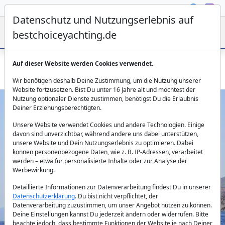
Datenschutz und Nutzungserlebnis auf
bestchoiceyachting.de
Auf dieser Website werden Cookies verwendet.
Iraklis L - Motorsegelyacht mit Crew für Kykladen-Charter
Wir benötigen deshalb Deine Zustimmung, um die Nutzung unserer
Website fortzusetzen. Bist Du unter 16 Jahre alt und möchtest der
Nutzung optionaler Dienste zustimmen, benötigst Du die Erlaubnis
Deiner Erziehungsberechtigten.
Unsere Website verwendet Cookies und andere Technologien. Einige
davon sind unverzichtbar, während andere uns dabei unterstützen,
unsere Website und Dein Nutzungserlebnis zu optimieren. Dabei
können personenbezogene Daten, wie z. B. IP-Adressen, verarbeitet
werden – etwa für personalisierte Inhalte oder zur Analyse der
Previous
Next
Werbewirkung.
Detaillierte Informationen zur Datenverarbeitung findest Du in unserer
Datenschutzerklärung
. Du bist nicht verpflichtet, der
Datenverarbeitung zuzustimmen, um unser Angebot nutzen zu können.
Deine Einstellungen kannst Du jederzeit ändern oder widerrufen. Bitte
beachte jedoch, dass bestimmte Funktionen der Website je nach Deiner