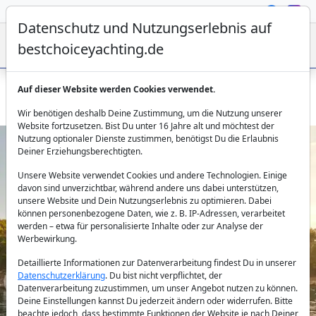
Datenschutz und Nutzungserlebnis auf
bestchoiceyachting.de
Auf dieser Website werden Cookies verwendet.
Luxus Motorsegler Anima Maris – 49 m Charter ab Split
Wir benötigen deshalb Deine Zustimmung, um die Nutzung unserer
Website fortzusetzen. Bist Du unter 16 Jahre alt und möchtest der
Nutzung optionaler Dienste zustimmen, benötigst Du die Erlaubnis
Deiner Erziehungsberechtigten.
Unsere Website verwendet Cookies und andere Technologien. Einige
davon sind unverzichtbar, während andere uns dabei unterstützen,
unsere Website und Dein Nutzungserlebnis zu optimieren. Dabei
können personenbezogene Daten, wie z. B. IP-Adressen, verarbeitet
werden – etwa für personalisierte Inhalte oder zur Analyse der
Previous
Next
Werbewirkung.
Detaillierte Informationen zur Datenverarbeitung findest Du in unserer
Datenschutzerklärung
. Du bist nicht verpflichtet, der
Datenverarbeitung zuzustimmen, um unser Angebot nutzen zu können.
Deine Einstellungen kannst Du jederzeit ändern oder widerrufen. Bitte
beachte jedoch, dass bestimmte Funktionen der Website je nach Deiner