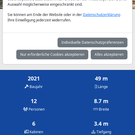
Auswahl möglicherweise eingeschränkt sind.
Sie können am Ende der Website oder in der
Datenschutzerklärung
Verfügbarkeiten und Tagespreise nach Absprache
Ihre Einwilligung jederzeit widerrufen.
Mai
Juni
Juli
14.290 €
14.290 €
15.715 €
Individuelle Datenschutzpräferenzen
August
September
Oktober
Nur erforderliche Cookies akzeptieren
Alles akzeptieren
15.715 €
14.290 €
14.290 €
2021
49 m
Baujahr
Länge
12
8.7 m
Personen
Breite
6
3.4 m
Kabinen
Tiefgang