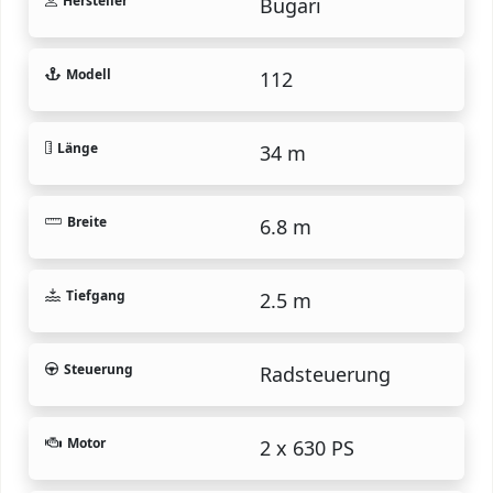
Hersteller
Bugari
Modell
112
Länge
34 m
Breite
6.8 m
Tiefgang
2.5 m
Steuerung
Radsteuerung
Motor
2 x 630 PS