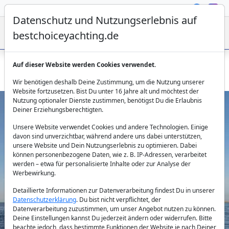
Datenschutz und Nutzungserlebnis auf
bestchoiceyachting.de
Auf dieser Website werden Cookies verwendet.
Bugari 112 Project Steel: 34m Luxusyacht in Griechenland
Wir benötigen deshalb Deine Zustimmung, um die Nutzung unserer
Website fortzusetzen. Bist Du unter 16 Jahre alt und möchtest der
Nutzung optionaler Dienste zustimmen, benötigst Du die Erlaubnis
Deiner Erziehungsberechtigten.
Unsere Website verwendet Cookies und andere Technologien. Einige
davon sind unverzichtbar, während andere uns dabei unterstützen,
unsere Website und Dein Nutzungserlebnis zu optimieren. Dabei
können personenbezogene Daten, wie z. B. IP-Adressen, verarbeitet
werden – etwa für personalisierte Inhalte oder zur Analyse der
Previous
Next
Werbewirkung.
Detaillierte Informationen zur Datenverarbeitung findest Du in unserer
Datenschutzerklärung
. Du bist nicht verpflichtet, der
Datenverarbeitung zuzustimmen, um unser Angebot nutzen zu können.
Deine Einstellungen kannst Du jederzeit ändern oder widerrufen. Bitte
beachte jedoch, dass bestimmte Funktionen der Website je nach Deiner