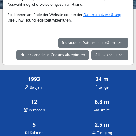
Auswahl möglicherweise eingeschränkt sind.
Sie können am Ende der Website oder in der
Datenschutzerklärung
Verfügbarkeiten und Tagespreise nach Absprache
Ihre Einwilligung jederzeit widerrufen.
Mai
Juni
Juli
7.860 €
7.860 €
9.575 €
Individuelle Datenschutzpräferenzen
August
September
Oktober
Nur erforderliche Cookies akzeptieren
Alles akzeptieren
9.575 €
7.860 €
7.860 €
1993
34 m
Baujahr
Länge
12
6.8 m
Personen
Breite
5
2.5 m
Kabinen
Tiefgang