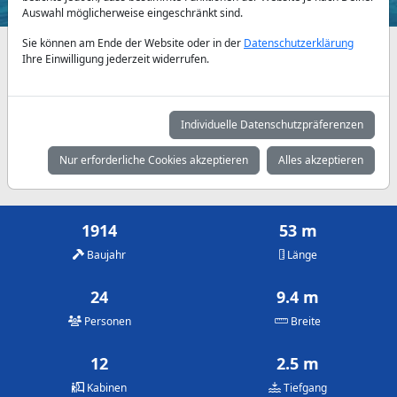
Auswahl möglicherweise eingeschränkt sind.
Sie können am Ende der Website oder in der
Datenschutzerklärung
Verfügbarkeiten und Tagespreise nach Absprache
Ihre Einwilligung jederzeit widerrufen.
Mai
Juni
Juli
15.000 €
16.500 €
19.000 €
Individuelle Datenschutzpräferenzen
August
September
Oktober
Nur erforderliche Cookies akzeptieren
Alles akzeptieren
19.000 €
16.500 €
15.000 €
1914
53 m
Baujahr
Länge
24
9.4 m
Personen
Breite
12
2.5 m
Kabinen
Tiefgang