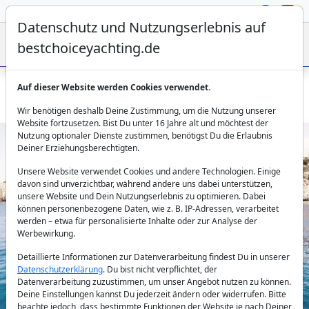
Datenschutz und Nutzungserlebnis auf
bestchoiceyachting.de
Auf dieser Website werden Cookies verwendet.
HALAS 71 Motoryacht chartern – 5 Kabinen, Crew, Bodrum
Wir benötigen deshalb Deine Zustimmung, um die Nutzung unserer
Website fortzusetzen. Bist Du unter 16 Jahre alt und möchtest der
Nutzung optionaler Dienste zustimmen, benötigst Du die Erlaubnis
Deiner Erziehungsberechtigten.
Unsere Website verwendet Cookies und andere Technologien. Einige
davon sind unverzichtbar, während andere uns dabei unterstützen,
unsere Website und Dein Nutzungserlebnis zu optimieren. Dabei
können personenbezogene Daten, wie z. B. IP-Adressen, verarbeitet
werden – etwa für personalisierte Inhalte oder zur Analyse der
Previous
Next
Werbewirkung.
Detaillierte Informationen zur Datenverarbeitung findest Du in unserer
Datenschutzerklärung
. Du bist nicht verpflichtet, der
Datenverarbeitung zuzustimmen, um unser Angebot nutzen zu können.
Deine Einstellungen kannst Du jederzeit ändern oder widerrufen. Bitte
beachte jedoch, dass bestimmte Funktionen der Website je nach Deiner