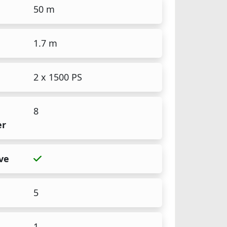
50 m
1.7 m
2 x 1500 PS
8
er
ve
5
1