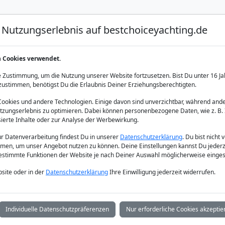
Nutzungserlebnis auf bestchoiceyachting.de
Luxus Yacht Charter
Yacht Charter
Yacht Verka
n Cookies verwendet.
Bodrum
 Zustimmung, um die Nutzung unserer Website fortzusetzen. Bist Du unter 16 Ja
zustimmen, benötigst Du die Erlaubnis Deiner Erziehungsberechtigten.
okies und andere Technologien. Einige davon sind unverzichtbar, während ande
zungserlebnis zu optimieren. Dabei können personenbezogene Daten, wie z. B. 
sierte Inhalte oder zur Analyse der Werbewirkung.
zur Datenverarbeitung findest Du in unserer
Datenschutzerklärung
. Du bist nicht 
men, um unser Angebot nutzen zu können. Deine Einstellungen kannst Du jederz
bestimmte Funktionen der Website je nach Deiner Auswahl möglicherweise einges
site oder in der
Datenschutzerklärung
Ihre Einwilligung jederzeit widerrufen.
Individuelle Datenschutzpräferenzen
Nur erforderliche Cookies akzeptie