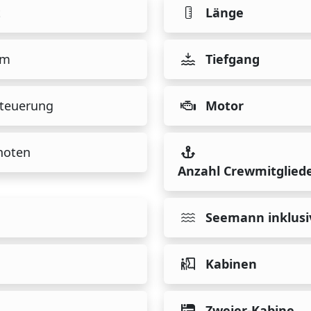
t
Länge
 m
Tiefgang
teuerung
Motor
noten
Anzahl Crewmitglied
Seemann inklusi
Kabinen
Zweier-Kabine