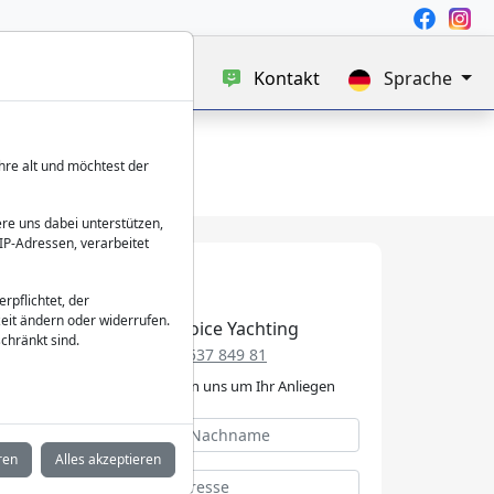
uf
Blog
Über uns
Kontakt
Sprache
hre alt und möchtest der
re uns dabei unterstützen,
IP-Adressen, verarbeitet
verpflichtet, der
eit ändern oder widerrufen.
Best Choice Yachting
chränkt sind.
+49 152 537 849 81
Wir kümmern uns um Ihr Anliegen
ren
Alles akzeptieren