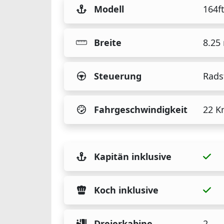
Modell
164f
Breite
8.25
Steuerung
Rads
Fahrgeschwindigkeit
22 K
Kapitän inklusive
Koch inklusive
Dreierkabine
2