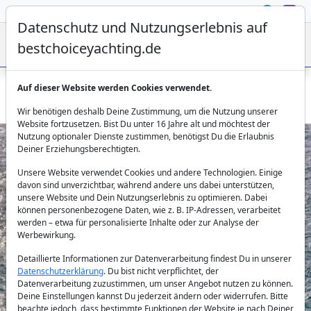
Datenschutz und Nutzungserlebnis auf
bestchoiceyachting.de
Auf dieser Website werden Cookies verwendet.
Lagoon 40 Fethiye ohne Skipper mieten – Katamaran Turtle
Wir benötigen deshalb Deine Zustimmung, um die Nutzung unserer
Website fortzusetzen. Bist Du unter 16 Jahre alt und möchtest der
Nutzung optionaler Dienste zustimmen, benötigst Du die Erlaubnis
Deiner Erziehungsberechtigten.
Unsere Website verwendet Cookies und andere Technologien. Einige
davon sind unverzichtbar, während andere uns dabei unterstützen,
unsere Website und Dein Nutzungserlebnis zu optimieren. Dabei
können personenbezogene Daten, wie z. B. IP-Adressen, verarbeitet
werden – etwa für personalisierte Inhalte oder zur Analyse der
Previous
Next
Werbewirkung.
Detaillierte Informationen zur Datenverarbeitung findest Du in unserer
Datenschutzerklärung
. Du bist nicht verpflichtet, der
Datenverarbeitung zuzustimmen, um unser Angebot nutzen zu können.
Deine Einstellungen kannst Du jederzeit ändern oder widerrufen. Bitte
beachte jedoch, dass bestimmte Funktionen der Website je nach Deiner