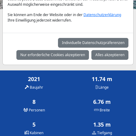
Auswahl möglicherweise eingeschränkt sind.
Sie können am Ende der Website oder in der
Datenschutzerklärung
Verfügbarkeiten und Tagespreise nach Absprache
Ihre Einwilligung jederzeit widerrufen.
Mai
Juni
Juli
1.075 €
1.215 €
1.045 €
Individuelle Datenschutzpräferenzen
August
September
Oktober
Nur erforderliche Cookies akzeptieren
Alles akzeptieren
1.190 €
1.160 €
1.000 €
2021
11.74 m
Baujahr
Länge
8
6.76 m
Personen
Breite
5
1.35 m
Kabinen
Tiefgang