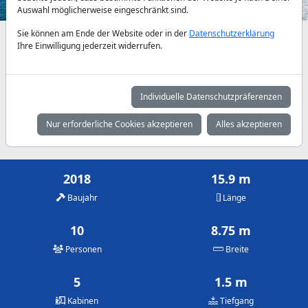
Auswahl möglicherweise eingeschränkt sind.
Sie können am Ende der Website oder in der
Datenschutzerklärung
Verfügbarkeiten und Tagespreise nach Absprache
Ihre Einwilligung jederzeit widerrufen.
Mai
Juni
Juli
2.150 €
2.800 €
3.150 €
Individuelle Datenschutzpräferenzen
August
September
Oktober
Nur erforderliche Cookies akzeptieren
Alles akzeptieren
3.150 €
2.800 €
2.150 €
2018
15.9 m
Baujahr
Länge
10
8.75 m
Personen
Breite
5
1.5 m
Kabinen
Tiefgang