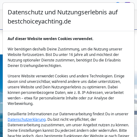
Datenschutz und Nutzungserlebnis auf
bestchoiceyachting.de
Auf dieser Website werden Cookies verwendet.
Lagoon 52ft Baron - Katamaran ab Athen
Wir benötigen deshalb Deine Zustimmung, um die Nutzung unserer
Website fortzusetzen. Bist Du unter 16 Jahre alt und möchtest der
Nutzung optionaler Dienste zustimmen, benötigst Du die Erlaubnis
Deiner Erziehungsberechtigten.
Unsere Website verwendet Cookies und andere Technologien. Einige
davon sind unverzichtbar, während andere uns dabei unterstützen,
unsere Website und Dein Nutzungserlebnis zu optimieren. Dabei
können personenbezogene Daten, wie z. B. IP-Adressen, verarbeitet
werden – etwa für personalisierte Inhalte oder zur Analyse der
Previous
Next
Werbewirkung.
Detaillierte Informationen zur Datenverarbeitung findest Du in unserer
Datenschutzerklärung
. Du bist nicht verpflichtet, der
Datenverarbeitung zuzustimmen, um unser Angebot nutzen zu können.
Deine Einstellungen kannst Du jederzeit ändern oder widerrufen. Bitte
beachte jedoch, dass bestimmte Funktionen der Website je nach Deiner