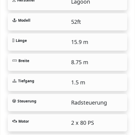
Hersteller
Lagoon
Modell
52ft
Länge
15.9 m
Breite
8.75 m
Tiefgang
1.5 m
Steuerung
Radsteuerung
Motor
2 x 80 PS