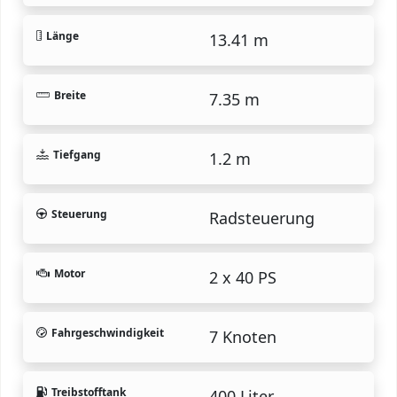
Länge
13.41 m
Breite
7.35 m
Tiefgang
1.2 m
Steuerung
Radsteuerung
Motor
2 x 40 PS
Fahrgeschwindigkeit
7 Knoten
Treibstofftank
400 Liter