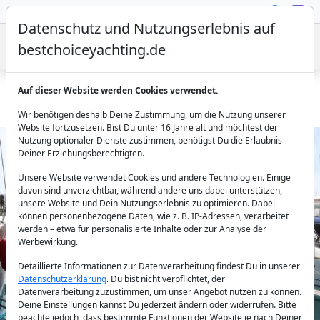
Datenschutz und Nutzungserlebnis auf
bestchoiceyachting.de
Auf dieser Website werden Cookies verwendet.
Katamaran Ayda 1 13,41m 4 Kabinen Charter ab Marmaris
Wir benötigen deshalb Deine Zustimmung, um die Nutzung unserer
Website fortzusetzen. Bist Du unter 16 Jahre alt und möchtest der
Nutzung optionaler Dienste zustimmen, benötigst Du die Erlaubnis
Deiner Erziehungsberechtigten.
Unsere Website verwendet Cookies und andere Technologien. Einige
davon sind unverzichtbar, während andere uns dabei unterstützen,
unsere Website und Dein Nutzungserlebnis zu optimieren. Dabei
können personenbezogene Daten, wie z. B. IP-Adressen, verarbeitet
werden – etwa für personalisierte Inhalte oder zur Analyse der
Previous
Next
Werbewirkung.
Detaillierte Informationen zur Datenverarbeitung findest Du in unserer
Datenschutzerklärung
. Du bist nicht verpflichtet, der
Datenverarbeitung zuzustimmen, um unser Angebot nutzen zu können.
Deine Einstellungen kannst Du jederzeit ändern oder widerrufen. Bitte
beachte jedoch, dass bestimmte Funktionen der Website je nach Deiner