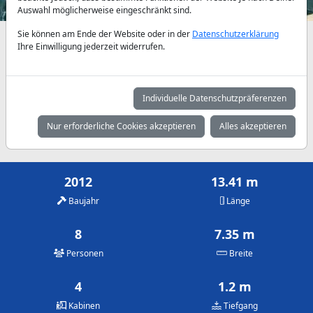
Auswahl möglicherweise eingeschränkt sind.
Sie können am Ende der Website oder in der
Datenschutzerklärung
Verfügbarkeiten und Tagespreise nach Absprache
Ihre Einwilligung jederzeit widerrufen.
Mai
Juni
Juli
900 €
1.200 €
1.200 €
Individuelle Datenschutzpräferenzen
August
September
Oktober
Nur erforderliche Cookies akzeptieren
Alles akzeptieren
1.200 €
1.200 €
900 €
2012
13.41 m
Baujahr
Länge
8
7.35 m
Personen
Breite
4
1.2 m
Kabinen
Tiefgang