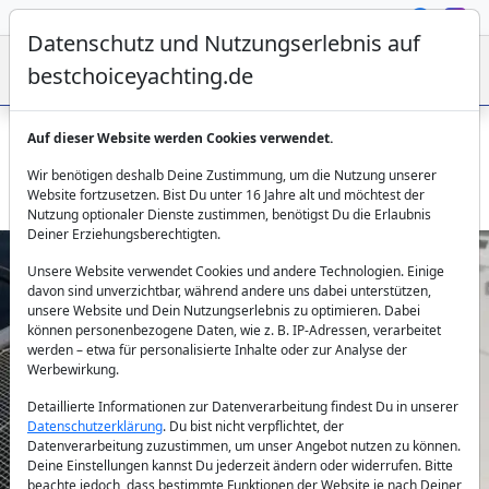
Datenschutz und Nutzungserlebnis auf
bestchoiceyachting.de
Auf dieser Website werden Cookies verwendet.
Katamaran Bodrum Nautitech 46 - Charter für 8 Gäste ab
Wir benötigen deshalb Deine Zustimmung, um die Nutzung unserer
Hafen
Website fortzusetzen. Bist Du unter 16 Jahre alt und möchtest der
Nutzung optionaler Dienste zustimmen, benötigst Du die Erlaubnis
Deiner Erziehungsberechtigten.
Unsere Website verwendet Cookies und andere Technologien. Einige
davon sind unverzichtbar, während andere uns dabei unterstützen,
unsere Website und Dein Nutzungserlebnis zu optimieren. Dabei
können personenbezogene Daten, wie z. B. IP-Adressen, verarbeitet
werden – etwa für personalisierte Inhalte oder zur Analyse der
Werbewirkung.
Previous
Next
Detaillierte Informationen zur Datenverarbeitung findest Du in unserer
Datenschutzerklärung
. Du bist nicht verpflichtet, der
Datenverarbeitung zuzustimmen, um unser Angebot nutzen zu können.
Deine Einstellungen kannst Du jederzeit ändern oder widerrufen. Bitte
beachte jedoch, dass bestimmte Funktionen der Website je nach Deiner