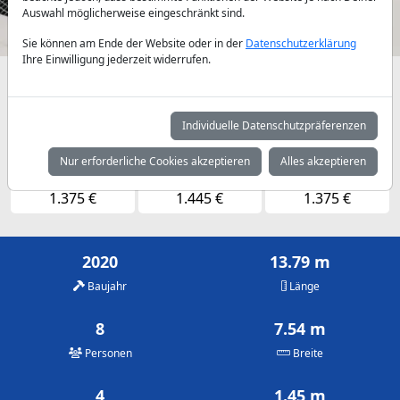
Auswahl möglicherweise eingeschränkt sind.
Sie können am Ende der Website oder in der
Datenschutzerklärung
Ihre Einwilligung jederzeit widerrufen.
Verfügbarkeiten und Tagespreise nach Absprache
Mai
Juni
Juli
Individuelle Datenschutzpräferenzen
1.215 €
1.375 €
1.375 €
Nur erforderliche Cookies akzeptieren
Alles akzeptieren
August
September
Oktober
1.375 €
1.445 €
1.375 €
2020
13.79 m
Baujahr
Länge
8
7.54 m
Personen
Breite
4
1.45 m