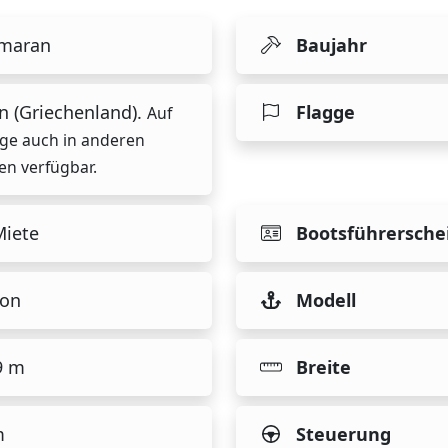
maran
Baujahr
n (Griechenland).
Flagge
Auf
ge auch in anderen
en verfügbar.
Miete
Bootsführersche
on
Modell
9 m
Breite
m
Steuerung