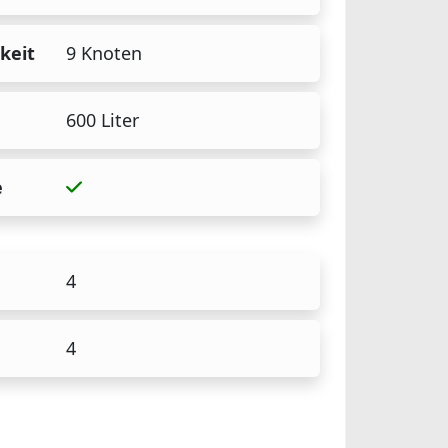
keit
9 Knoten
600 Liter
e
4
4