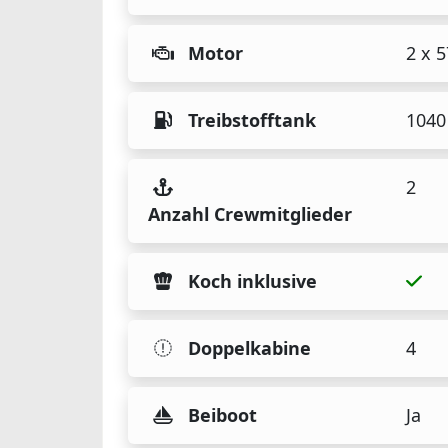
Motor
2 x 
Treibstofftank
1040 
2
Anzahl Crewmitglieder
Koch inklusive
Doppelkabine
4
Beiboot
Ja