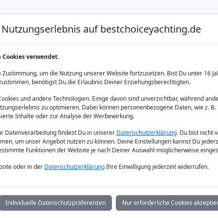
Nutzungserlebnis auf bestchoiceyachting.de
Luxus Yacht Charter
Yacht Charter
Yacht Verka
n Cookies verwendet.
 Athen
 Zustimmung, um die Nutzung unserer Website fortzusetzen. Bist Du unter 16 Ja
zustimmen, benötigst Du die Erlaubnis Deiner Erziehungsberechtigten.
okies und andere Technologien. Einige davon sind unverzichtbar, während ande
zungserlebnis zu optimieren. Dabei können personenbezogene Daten, wie z. B. 
sierte Inhalte oder zur Analyse der Werbewirkung.
zur Datenverarbeitung findest Du in unserer
Datenschutzerklärung
. Du bist nicht 
men, um unser Angebot nutzen zu können. Deine Einstellungen kannst Du jederz
bestimmte Funktionen der Website je nach Deiner Auswahl möglicherweise einges
site oder in der
Datenschutzerklärung
Ihre Einwilligung jederzeit widerrufen.
Individuelle Datenschutzpräferenzen
Nur erforderliche Cookies akzeptie