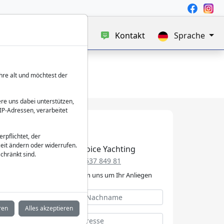
uf
Blog
Über uns
Kontakt
Sprache
hre alt und möchtest der
re uns dabei unterstützen,
IP-Adressen, verarbeitet
verpflichtet, der
eit ändern oder widerrufen.
Best Choice Yachting
chränkt sind.
+49 152 537 849 81
Wir kümmern uns um Ihr Anliegen
ren
Alles akzeptieren