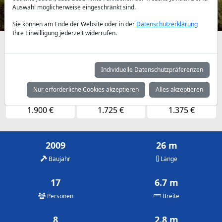
Auswahl möglicherweise eingeschränkt sind.
Sie können am Ende der Website oder in der
Datenschutzerklärung
Ihre Einwilligung jederzeit widerrufen.
Verfügbarkeiten und Tagespreise nach Absprache
Mai
Juni
Juli
Individuelle Datenschutzpräferenzen
1.375 €
1.550 €
1.800 €
Nur erforderliche Cookies akzeptieren
Alles akzeptieren
August
September
Oktober
1.900 €
1.725 €
1.375 €
2009
26 m
Baujahr
Länge
17
6.7 m
Personen
Breite
8
2.8 m