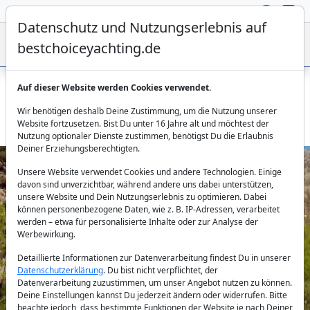
Datenschutz und Nutzungserlebnis auf
bestchoiceyachting.de
Auf dieser Website werden Cookies verwendet.
Gulet VGO – Rhodos private Gulet-Kreuzfahrt mit acht
Wir benötigen deshalb Deine Zustimmung, um die Nutzung unserer
Kabinen
Website fortzusetzen. Bist Du unter 16 Jahre alt und möchtest der
Nutzung optionaler Dienste zustimmen, benötigst Du die Erlaubnis
Deiner Erziehungsberechtigten.
Unsere Website verwendet Cookies und andere Technologien. Einige
davon sind unverzichtbar, während andere uns dabei unterstützen,
unsere Website und Dein Nutzungserlebnis zu optimieren. Dabei
können personenbezogene Daten, wie z. B. IP-Adressen, verarbeitet
werden – etwa für personalisierte Inhalte oder zur Analyse der
Werbewirkung.
Previous
Next
Detaillierte Informationen zur Datenverarbeitung findest Du in unserer
Datenschutzerklärung
. Du bist nicht verpflichtet, der
Datenverarbeitung zuzustimmen, um unser Angebot nutzen zu können.
Deine Einstellungen kannst Du jederzeit ändern oder widerrufen. Bitte
beachte jedoch, dass bestimmte Funktionen der Website je nach Deiner