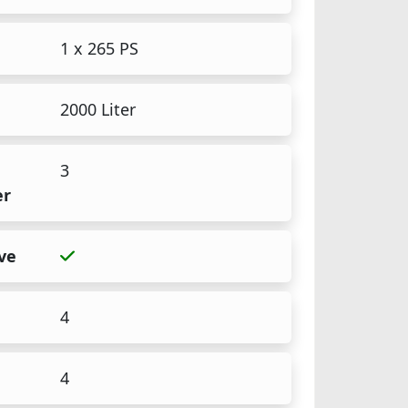
1 x 265 PS
2000 Liter
3
er
ve
4
4