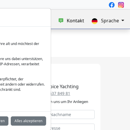
uf
Blog
Über uns
Kontakt
Sprache
hre alt und möchtest der
re uns dabei unterstützen,
IP-Adressen, verarbeitet
verpflichtet, der
eit ändern oder widerrufen.
Best Choice Yachting
chränkt sind.
+49 152 537 849 81
Wir kümmern uns um Ihr Anliegen
ren
Alles akzeptieren