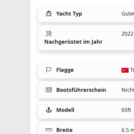
Yacht Typ
Gule
2022
Nachgerüstet im Jahr
Flagge
T
Bootsführerschein
Nicht
Modell
65ft
Breite
6.5 