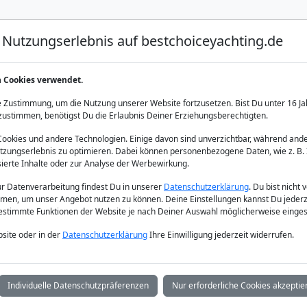
Nutzungserlebnis auf bestchoiceyachting.de
Luxus Yacht Charter
Yacht Charter
Yacht Verka
n Cookies verwendet.
chartern
 Zustimmung, um die Nutzung unserer Website fortzusetzen. Bist Du unter 16 Ja
zustimmen, benötigst Du die Erlaubnis Deiner Erziehungsberechtigten.
okies und andere Technologien. Einige davon sind unverzichtbar, während ande
zungserlebnis zu optimieren. Dabei können personenbezogene Daten, wie z. B. 
sierte Inhalte oder zur Analyse der Werbewirkung.
zur Datenverarbeitung findest Du in unserer
Datenschutzerklärung
. Du bist nicht 
men, um unser Angebot nutzen zu können. Deine Einstellungen kannst Du jederz
bestimmte Funktionen der Website je nach Deiner Auswahl möglicherweise einges
site oder in der
Datenschutzerklärung
Ihre Einwilligung jederzeit widerrufen.
Individuelle Datenschutzpräferenzen
Nur erforderliche Cookies akzeptie