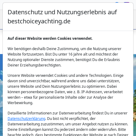
Datenschutz und Nutzungserlebnis auf
bestchoiceyachting.de
Auf dieser Website werden Cookies verwendet.
Gulet Su Sesi in Fethiye für Charter bis 10 Gäste
Wir benötigen deshalb Deine Zustimmung, um die Nutzung unserer
Website fortzusetzen. Bist Du unter 16 Jahre alt und möchtest der
Nutzung optionaler Dienste zustimmen, benötigst Du die Erlaubnis
Deiner Erziehungsberechtigten.
Unsere Website verwendet Cookies und andere Technologien. Einige
davon sind unverzichtbar, während andere uns dabei unterstützen,
unsere Website und Dein Nutzungserlebnis zu optimieren. Dabei
können personenbezogene Daten, wie z. B. IP-Adressen, verarbeitet
werden – etwa für personalisierte Inhalte oder zur Analyse der
Previous
Next
Werbewirkung.
Detaillierte Informationen zur Datenverarbeitung findest Du in unserer
Datenschutzerklärung
. Du bist nicht verpflichtet, der
Datenverarbeitung zuzustimmen, um unser Angebot nutzen zu können.
Deine Einstellungen kannst Du jederzeit ändern oder widerrufen. Bitte
beachte jedoch, dass bestimmte Funktionen der Website je nach Deiner