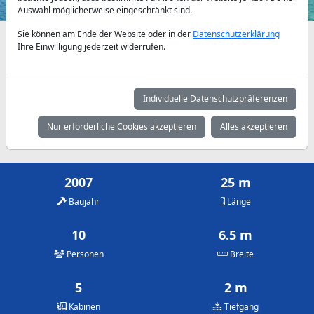
Auswahl möglicherweise eingeschränkt sind.
Sie können am Ende der Website oder in der
Datenschutzerklärung
Verfügbarkeiten und Tagespreise nach Absprache
Ihre Einwilligung jederzeit widerrufen.
Mai
Juni
Juli
1.430 €
2.060 €
2.500 €
Individuelle Datenschutzpräferenzen
August
September
Oktober
Nur erforderliche Cookies akzeptieren
Alles akzeptieren
2.500 €
2.145 €
1.785 €
2007
25 m
Baujahr
Länge
10
6.5 m
Personen
Breite
5
2 m
Kabinen
Tiefgang