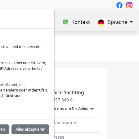
uf
Blog
Über uns
Kontakt
Sprache
hre alt und möchtest der
re uns dabei unterstützen,
IP-Adressen, verarbeitet
verpflichtet, der
eit ändern oder widerrufen.
Best Choice Yachting
chränkt sind.
+49 152 537 849 81
Wir kümmern uns um Ihr Anliegen
ren
Alles akzeptieren