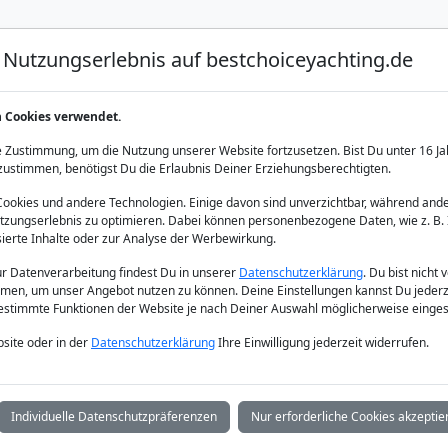
Nutzungserlebnis auf bestchoiceyachting.de
Luxus Yacht Charter
Yacht Charter
Yacht Verka
n Cookies verwendet.
 Göcek
 Zustimmung, um die Nutzung unserer Website fortzusetzen. Bist Du unter 16 Ja
zustimmen, benötigst Du die Erlaubnis Deiner Erziehungsberechtigten.
okies und andere Technologien. Einige davon sind unverzichtbar, während ande
zungserlebnis zu optimieren. Dabei können personenbezogene Daten, wie z. B. 
sierte Inhalte oder zur Analyse der Werbewirkung.
zur Datenverarbeitung findest Du in unserer
Datenschutzerklärung
. Du bist nicht 
men, um unser Angebot nutzen zu können. Deine Einstellungen kannst Du jederz
bestimmte Funktionen der Website je nach Deiner Auswahl möglicherweise einges
site oder in der
Datenschutzerklärung
Ihre Einwilligung jederzeit widerrufen.
Individuelle Datenschutzpräferenzen
Nur erforderliche Cookies akzeptie