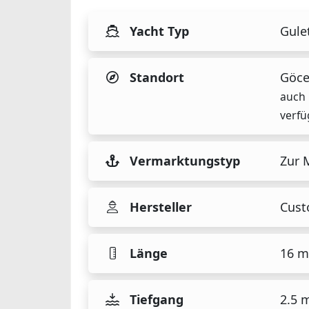
Yacht Typ
Gule
Standort
Göce
auch 
verfü
Vermarktungstyp
Zur 
Hersteller
Cus
Länge
16 m
Tiefgang
2.5 