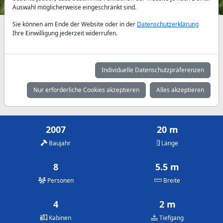
Auswahl möglicherweise eingeschränkt sind.
Sie können am Ende der Website oder in der
Datenschutzerklärung
Verfügbarkeiten und Tagespreise nach Absprache
Ihre Einwilligung jederzeit widerrufen.
Mai
Juni
Juli
1.125 €
1.375 €
1.625 €
Individuelle Datenschutzpräferenzen
August
September
Oktober
Nur erforderliche Cookies akzeptieren
Alles akzeptieren
1.625 €
1.375 €
1.125 €
2007
20 m
Baujahr
Länge
8
5.5 m
Personen
Breite
4
2 m
Kabinen
Tiefgang