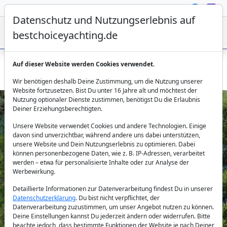
Datenschutz und Nutzungserlebnis auf
bestchoiceyachting.de
Auf dieser Website werden Cookies verwendet.
Gulet Miramare 20m mit 4 Kabinen ab Göcek chartern
Wir benötigen deshalb Deine Zustimmung, um die Nutzung unserer
Website fortzusetzen. Bist Du unter 16 Jahre alt und möchtest der
Nutzung optionaler Dienste zustimmen, benötigst Du die Erlaubnis
Deiner Erziehungsberechtigten.
Unsere Website verwendet Cookies und andere Technologien. Einige
davon sind unverzichtbar, während andere uns dabei unterstützen,
unsere Website und Dein Nutzungserlebnis zu optimieren. Dabei
können personenbezogene Daten, wie z. B. IP-Adressen, verarbeitet
werden – etwa für personalisierte Inhalte oder zur Analyse der
Previous
Next
Werbewirkung.
Detaillierte Informationen zur Datenverarbeitung findest Du in unserer
Datenschutzerklärung
. Du bist nicht verpflichtet, der
Datenverarbeitung zuzustimmen, um unser Angebot nutzen zu können.
Deine Einstellungen kannst Du jederzeit ändern oder widerrufen. Bitte
beachte jedoch, dass bestimmte Funktionen der Website je nach Deiner