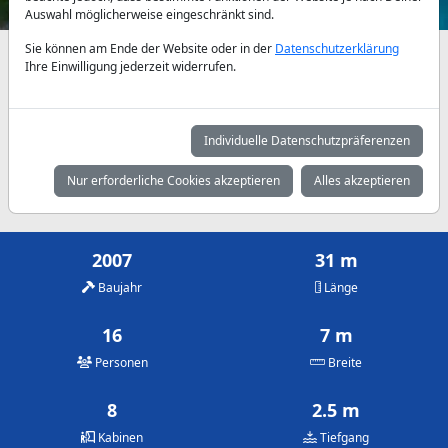
Auswahl möglicherweise eingeschränkt sind.
Sie können am Ende der Website oder in der
Datenschutzerklärung
Verfügbarkeiten und Tagespreise nach Absprache
Ihre Einwilligung jederzeit widerrufen.
Mai
Juni
Juli
2.500 €
3.250 €
4.000 €
Individuelle Datenschutzpräferenzen
August
September
Oktober
Nur erforderliche Cookies akzeptieren
Alles akzeptieren
4.000 €
3.250 €
2.500 €
2007
31 m
Baujahr
Länge
16
7 m
Personen
Breite
8
2.5 m
Kabinen
Tiefgang