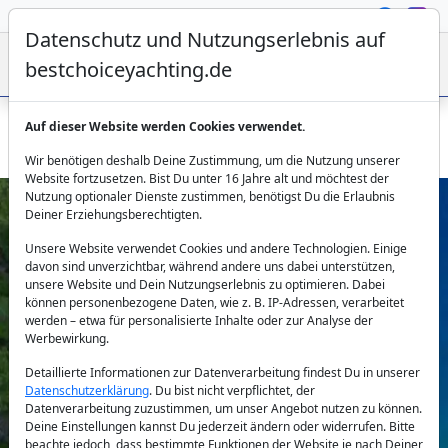
Datenschutz und Nutzungserlebnis auf
bestchoiceyachting.de
Auf dieser Website werden Cookies verwendet.
Gulet Larin Su -31m 8 Kabinen Charter ab Fethiye
Wir benötigen deshalb Deine Zustimmung, um die Nutzung unserer
Website fortzusetzen. Bist Du unter 16 Jahre alt und möchtest der
Nutzung optionaler Dienste zustimmen, benötigst Du die Erlaubnis
Deiner Erziehungsberechtigten.
Unsere Website verwendet Cookies und andere Technologien. Einige
davon sind unverzichtbar, während andere uns dabei unterstützen,
unsere Website und Dein Nutzungserlebnis zu optimieren. Dabei
können personenbezogene Daten, wie z. B. IP-Adressen, verarbeitet
werden – etwa für personalisierte Inhalte oder zur Analyse der
Previous
Next
Werbewirkung.
Detaillierte Informationen zur Datenverarbeitung findest Du in unserer
Datenschutzerklärung
. Du bist nicht verpflichtet, der
Datenverarbeitung zuzustimmen, um unser Angebot nutzen zu können.
Deine Einstellungen kannst Du jederzeit ändern oder widerrufen. Bitte
beachte jedoch, dass bestimmte Funktionen der Website je nach Deiner