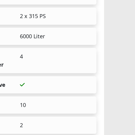
2 x 315 PS
6000 Liter
4
er
ve
10
2