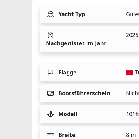
Yacht Typ
Gule
2025
Nachgerüstet im Jahr
Flagge
T
Bootsführerschein
Nicht
Modell
101f
Breite
8 m