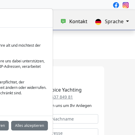
uf
Blog
Über uns
Kontakt
Sprache
hre alt und möchtest der
re uns dabei unterstützen,
IP-Adressen, verarbeitet
verpflichtet, der
eit ändern oder widerrufen.
Best Choice Yachting
chränkt sind.
+49 152 537 849 81
Wir kümmern uns um Ihr Anliegen
ren
Alles akzeptieren