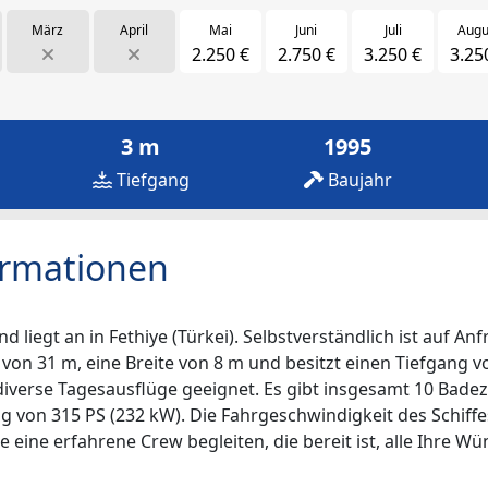
März
April
Mai
Juni
Juli
Augu
2.250 €
2.750 €
3.250 €
3.25
3 m
1995
Tiefgang
Baujahr
ormationen
liegt an in Fethiye (Türkei). Selbstverständlich ist auf An
e von 31 m, eine Breite von 8 m und besitzt einen Tiefgang v
diverse Tagesausflüge geeignet. Es gibt insgesamt 10 Badez
ung von 315 PS (232 kW). Die Fahrgeschwindigkeit des Schif
e eine erfahrene Crew begleiten, die bereit ist, alle Ihre Wü