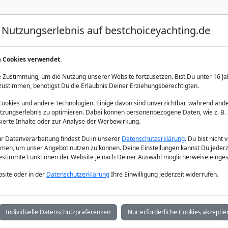
Nutzungserlebnis auf bestchoiceyachting.de
Luxus Yacht Charter
Yacht Charter
Yacht Verka
n Cookies verwendet.
n
 Zustimmung, um die Nutzung unserer Website fortzusetzen. Bist Du unter 16 Ja
zustimmen, benötigst Du die Erlaubnis Deiner Erziehungsberechtigten.
okies und andere Technologien. Einige davon sind unverzichtbar, während ande
zungserlebnis zu optimieren. Dabei können personenbezogene Daten, wie z. B. 
sierte Inhalte oder zur Analyse der Werbewirkung.
zur Datenverarbeitung findest Du in unserer
Datenschutzerklärung
. Du bist nicht 
men, um unser Angebot nutzen zu können. Deine Einstellungen kannst Du jederz
bestimmte Funktionen der Website je nach Deiner Auswahl möglicherweise einges
site oder in der
Datenschutzerklärung
Ihre Einwilligung jederzeit widerrufen.
Individuelle Datenschutzpräferenzen
Nur erforderliche Cookies akzeptie