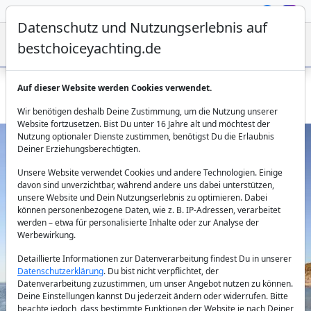
Datenschutz und Nutzungserlebnis auf
bestchoiceyachting.de
Auf dieser Website werden Cookies verwendet.
Gulet Halil Aga 3 - 30m 7 Kabinen Charter ab Bodrum
Wir benötigen deshalb Deine Zustimmung, um die Nutzung unserer
Website fortzusetzen. Bist Du unter 16 Jahre alt und möchtest der
Nutzung optionaler Dienste zustimmen, benötigst Du die Erlaubnis
Deiner Erziehungsberechtigten.
Unsere Website verwendet Cookies und andere Technologien. Einige
davon sind unverzichtbar, während andere uns dabei unterstützen,
unsere Website und Dein Nutzungserlebnis zu optimieren. Dabei
können personenbezogene Daten, wie z. B. IP-Adressen, verarbeitet
werden – etwa für personalisierte Inhalte oder zur Analyse der
Previous
Next
Werbewirkung.
Detaillierte Informationen zur Datenverarbeitung findest Du in unserer
Datenschutzerklärung
. Du bist nicht verpflichtet, der
Datenverarbeitung zuzustimmen, um unser Angebot nutzen zu können.
Deine Einstellungen kannst Du jederzeit ändern oder widerrufen. Bitte
beachte jedoch, dass bestimmte Funktionen der Website je nach Deiner