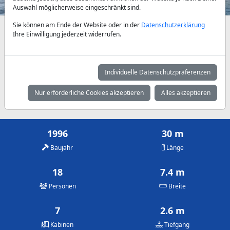
Auswahl möglicherweise eingeschränkt sind.
Sie können am Ende der Website oder in der
Datenschutzerklärung
Verfügbarkeiten und Tagespreise nach Absprache
Ihre Einwilligung jederzeit widerrufen.
Mai
Juni
Juli
950 €
1.300 €
1.900 €
Individuelle Datenschutzpräferenzen
August
September
Oktober
Nur erforderliche Cookies akzeptieren
Alles akzeptieren
2.050 €
1.500 €
1.125 €
1996
30 m
Baujahr
Länge
18
7.4 m
Personen
Breite
7
2.6 m
Kabinen
Tiefgang